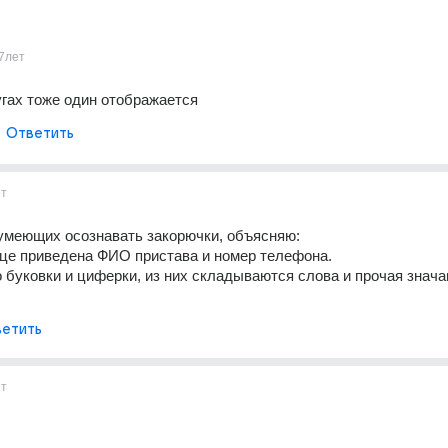
7лет
лугах тоже один отображается
Ответить
ет
умеющих осознавать закорючки, объясняю:
бце приведена ФИО пристава и номер телефона.
о буковки и циферки, из них складываются слова и прочая знача
етить
ет