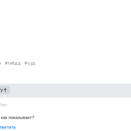
ф
#гибдд
#суд
гу
7лет
х как показывает?
тветить