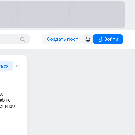
Создать пост
Войти
ться
х 
ф не 
т и как 