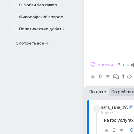
О любви без купюр
Философский вопрос
Политические дебаты
Смотреть все
мнения
#штра
0
4
По дате
По рейтин
sana_sana_395
Ученик
на гос услуга
0
О