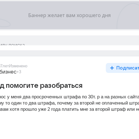
8
7лет
Изменено
Подписа
 бизнес
+3
д помогите разобраться
рос у меня два просроченных штрафа по 30т. р а на разных сайта
му то один то два штрафа, почему за второй не оплаченный штра
вам хотя прошло уже 2 года платить мне за второй штраф или не