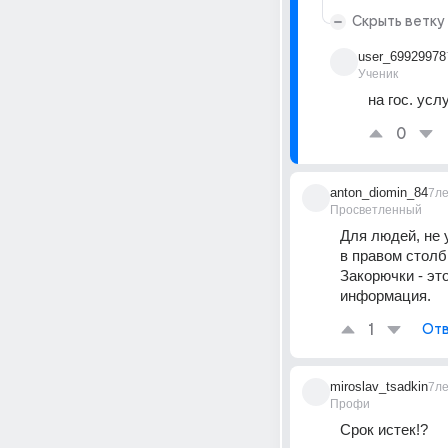
Скрыть ветку
user_69929978
Ученик
на гос. ус
0
anton_diomin_84
7л
Просветленный
Для людей, не 
в правом стол
Закорючки - эт
информация.
1
Отв
miroslav_tsadkin
7л
Профи
Срок истек!?