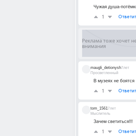
Чужая душа-потёмк
1
Ответи
maugli_detionysh
7лет
Просветленный
В музеях не боятся
1
Ответи
tom_1561
7лет
Мыслитель
Зачем светиться!!!
1
Ответи