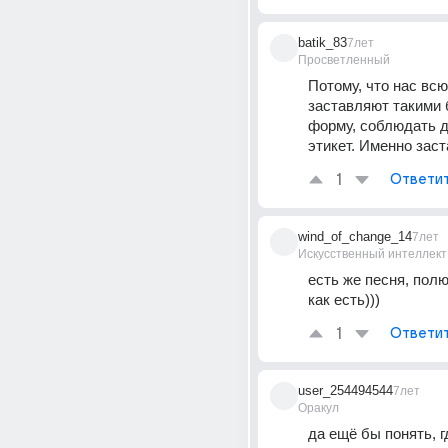
batik_83
7лет
Просветленный
Потому, что нас всю
заставляют такими 
форму, соблюдать д
этикет. Именно заст
1
Ответи
wind_of_change_14
7лет
Искусственный интеллект
есть же песня, полю
как есть)))
1
Ответи
user_254494544
7лет
Оракул
да ещё бы понять, г