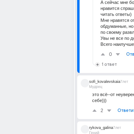
А сейчас мне б
нравится спраши
читать ответы)
Мне нравятся от
обдуманные, но 
по своему разв
Увы не все по д
Всего наилучше
0
Отв
1 ответ
sofi_kovalevskaia
7лет
Мудрец
это всё--от неуверен
себе)))
2
Ответи
rykova_galina
7лет
Гений