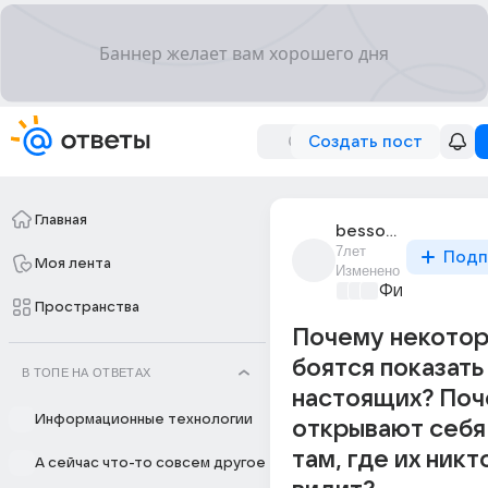
Создать пост
Главная
bessonnitsa_grust
7лет
Подп
Моя лента
Изменено
Философски
Пространства
Почему некото
боятся показать
В ТОПЕ НА ОТВЕТАХ
настоящих? По
Информационные технологии
открывают себя
там, где их никт
А сейчас что-то совсем другое