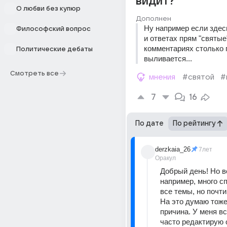
видит?
О любви без купюр
Дополнен
Ну например если здесь
Философский вопрос
и ответах прям "святые",
комментариях столько г
Политические дебаты
выливается...
Смотреть все
мнения
#святой
#
7
16
По дате
По рейтингу
derzkaia_26
7лет
Оракул
Добрый день! Но в
например, много с
все темы, но почти 
На это думаю тоже 
причина. У меня вс
часто редактирую о