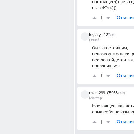
настоящие))) не, а в
сглазЮть)))
1
Ответи
krylatyi_12
7лет
Гений
быть настоящим, 
непозволительная 
всегда найдется тот,
понравишься
1
Ответи
user_266105963
7лет
Мастер
Настоящее, как истин
сама себя показыва
1
Ответи