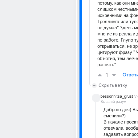
потому, как они мн
слишком честными 
искренними на фон
Троллинга или тупог
не думал" Здесь м
многие из реала и 
по работе. Глупо т
открываться, не зр
цитируют фразу " 
объятия, тем легче
распять"
1
Ответ
Скрыть ветку
bessonnitsa_grust
7л
Высший разум
Доброго дня) Вы
сменили?)
В начале проект
отвечала, вообщ
задавать вопро