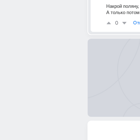
Накрой поляну,
А только потом
0
От