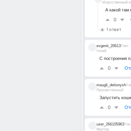
Искусственный и
А какой там
0
1 ответ
evgenii_20613
7лет
Гений
С построения п
0
От
maugli_detionysh
7л
Просветленный
Запустить кош
0
От
user_266105963
7ле
Мастер