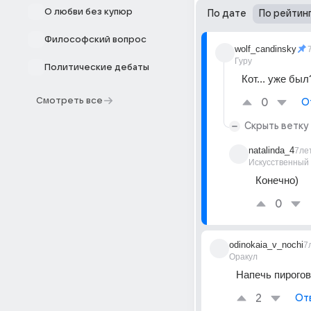
О любви без купюр
По дате
По рейтин
Философский вопрос
wolf_candinsky
Гуру
Политические дебаты
Кот... уже был
Смотреть все
0
О
Скрыть ветку
natalinda_4
7ле
Искусственный
Конечно)
0
odinokaia_v_nochi
7
Оракул
Напечь пирогов
2
От