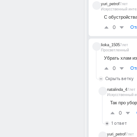
yuri_petrof
7лет
Искусственный инте
С обустройства
0
От
lioka_1505
7лет
Просветленный
Убрать хлам из
0
От
Скрыть ветку
natalinda_4
7лет
Искусственный и
Так про убор
0
1 ответ
yuri_petrof
7лет