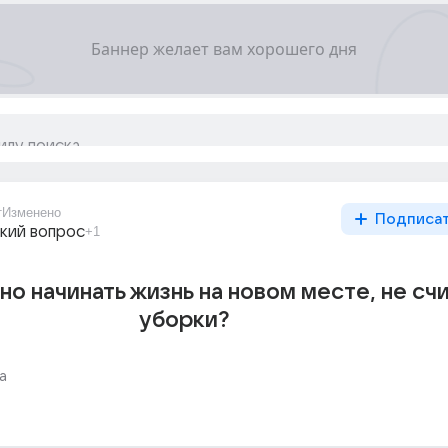
т
Изменено
Подписа
кий вопрос
+1
но начинать жизнь на новом месте, не сч
уборки?
а