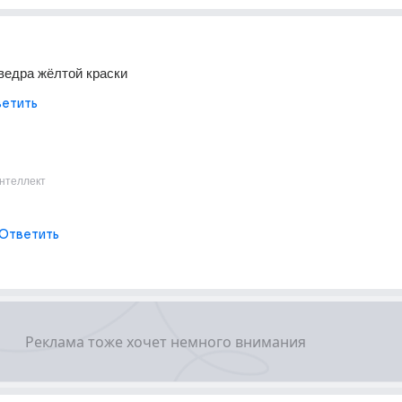
ведра жёлтой краски
етить
нтеллект
Ответить