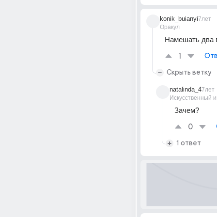
konik_buianyi
7лет
Оракул
Намешать два 
1
Отв
Скрыть ветку
natalinda_4
7лет
Искусственный и
Зачем?
0
1 ответ