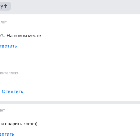
гу
7лет
?!.. На новом месте
тветить
т
 интеллект
Ответить
лет
 и сварить кофе))
ветить