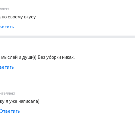
ллект
 по своему вкусу
ветить
 мыслей и души)) Без уборки никак.
ветить
нтеллект
ку я уже написала)
Ответить