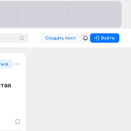
Создать пост
Войти
ться
итая