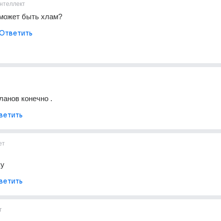
нтеллект
 может быть хлам?
Ответить
ланов конечно .
ветить
ет
ку
ветить
т