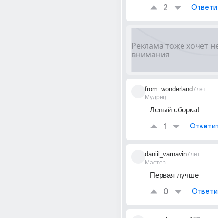
2
Ответи
from_wonderland
7лет
Мудрец
Левый сборка!
1
Ответи
daniil_varnavin
7лет
Мастер
Первая лучше
0
Ответи