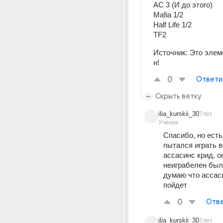
AC 3 (И до этого)
Mafia 1/2
Half Life 1/2
TF2
Источник:
Это элем
н!
0
Ответи
Скрыть ветку
ilia_kurskii_30
7лет
Ученик
Спасибо, но есть
пытался играть в
ассасинс крид, он
неиграбелен был,
думаю что ассаси
пойдет
0
Отве
ilia_kurskii_30
7лет