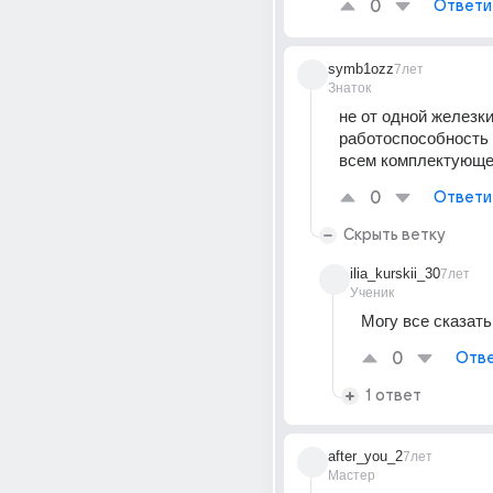
0
Ответи
symb1ozz
7лет
Знаток
не от одной железки
работоспособность в
всем комплектующ
0
Ответи
Скрыть ветку
ilia_kurskii_30
7лет
Ученик
Могу все сказать
0
Отве
1 ответ
after_you_2
7лет
Мастер