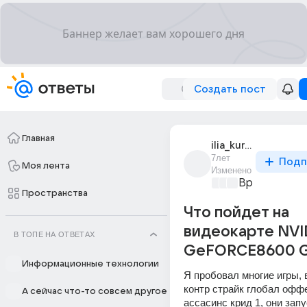
Создать пост
Главная
ilia_kurskii_30
7лет
Подп
Моя лента
Изменено
Время игр
+2
Пространства
Что пойдет на
видеокарте NVI
В ТОПЕ НА ОТВЕТАХ
GeFORCE8600 
Информационные технологии
Я пробовал многие игры, 
контр страйк глобал оффе
А сейчас что-то совсем другое
ассасинс крид 1, они запу