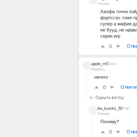
Ученик
Халфа точно пойд
фортссес тоже пр
супер а мафия да
не бууд, не нрави
серия игр
0
Отве
apple_m5
7лет
Мудрец
ничего
0
Ответи
Скрыть ветку
ilia_kurskii_30
7лет
Ученик
Почему?
0
Отве