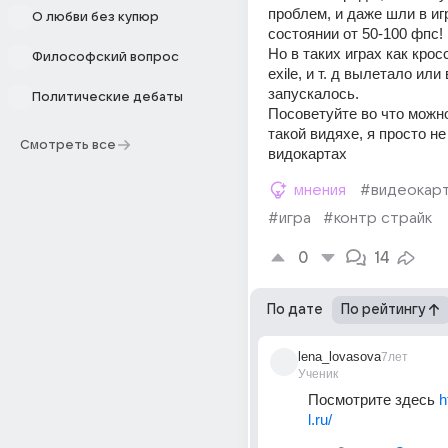
проблем, и даже шли в иг
О любви без купюр
состоянии от 50-100 фпс!
Но в таких играх как кросса
Философский вопрос
exile, и т. д вылетало или 
запускалось.
Политические дебаты
Посоветуйте во что можно
такой видяхе, я просто не
Смотреть все
видокартах
мнения
#видеокар
#игра
#контр страйк
0
14
По дате
По рейтингу
lena_lovasova
7лет
Ученик
Посмотрите здесь 
h
l.ru/