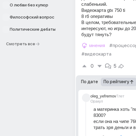
слабенький. 
О любви без купюр
Видеокарта gtx 750 ti 
8 гб оперативы
Философский вопрос
В целом, требовательные 
интересуют, но игры до 2
Политические дебаты
будут тянуть?
Смотреть все
мнения
#процессо
#видеокарта
0
5
По дате
По рейтингу
oleg_yefremov
7лет
Оракул
а материнка хоть "по
8300?
если она на чипе 760
трать зря деньги и в