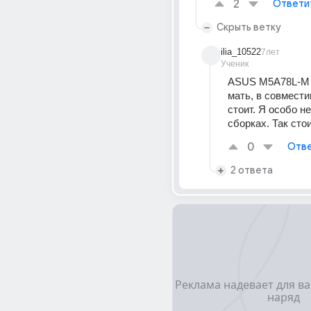
2
Ответи
Скрыть ветку
ilia_10522
7лет
Ученик
ASUS M5A78L-M L
мать, в совмести
стоит. Я особо не
сборках. Так сто
0
Отве
2 ответа