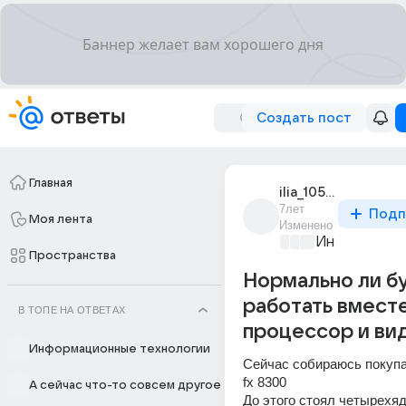
Создать пост
Главная
ilia_10522
7лет
Подп
Моя лента
Изменено
Информацио
Пространства
Нормально ли б
работать вмест
В ТОПЕ НА ОТВЕТАХ
процессор и ви
Информационные технологии
Сейчас собираюсь покупа
fx 8300
А сейчас что-то совсем другое
До этого стоял четырехяд