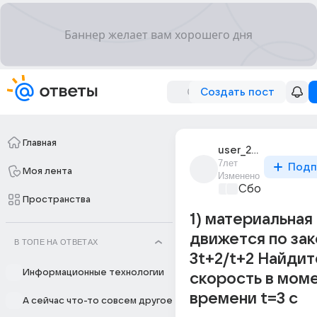
Создать пост
Главная
user_253389787
7лет
Подп
Моя лента
Изменено
Сборная Дом
Пространства
1) материальная
движется по зако
В ТОПЕ НА ОТВЕТАХ
3t+2/t+2 Найдит
Информационные технологии
скорость в мом
времени t=3 c
А сейчас что-то совсем другое