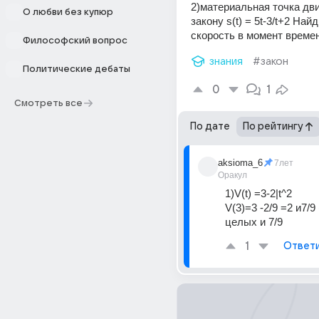
2)материальная точка дви
О любви без купюр
закону s(t) = 5t-3/t+2 Найд
скорость в момент времен
Философский вопрос
знания
#закон
Политические дебаты
0
1
Смотреть все
По дате
По рейтингу
aksioma_6
7лет
Оракул
1)V(t) =3-2|t^2
V(3)=3 -2/9 =2 и7/9 
целых и 7/9
1
Ответ