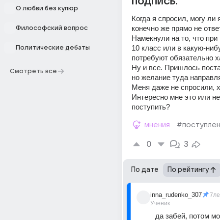
подпись.
О любви без купюр
Когда я спросил, могу ли я
конечно же прямо не ответ
Философский вопрос
Намекнули на то, что при 
10 класс или в какую-ниб
Политические дебаты
потребуют обязательно ха
Ну и все. Пришлось поста
Смотреть все
но желание туда направлят
Меня даже не спросили, хо
Интересно мне это или нет
поступить?
мнения
#поступле
0
3
По дате
По рейтингу
inna_rudenko_307
7ле
Ученик
да забей, потом мо