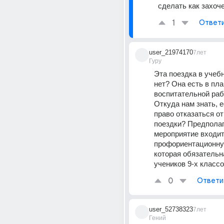
сделать как захоч
1
Ответ
user_21974170
7лет
Гуру
Эта поездка в учебн
нет? Она есть в план
воспитательной рабо
Откуда нам знать, ес
право отказаться от 
поездки? Предполага
мероприятие входит 
профориентационную
которая обязательна
учеников 9-х классо
0
Ответи
user_52738323
7лет
Гений