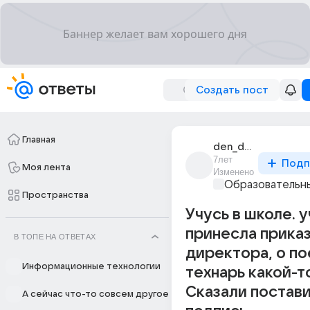
Создать пост
Главная
den_denisov_463
7лет
Подп
Моя лента
Изменено
Образовательны
Пространства
Учусь в школе. 
принесла приказ
В ТОПЕ НА ОТВЕТАХ
директора, о по
Информационные технологии
технарь какой-т
Сказали постав
А сейчас что-то совсем другое