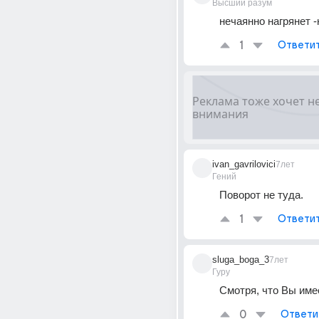
Высший разум
нечаянно нагрянет -
1
Ответи
ivan_gavrilovici
7лет
Гений
Поворот не туда.
1
Ответи
sluga_boga_3
7лет
Гуру
Смотря, что Вы имее
0
Ответи