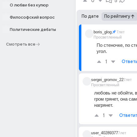
0
5
О любви без купюр
По дате
По рейтингу
Философский вопрос
Политические дебаты
boris_glog
7лет
Просветленный
Смотреть все
По стеночке, по сте
угол.
1
Ответ
sergei_gromov_22
7лет
Просветленный
любовь не обойти, в
гром грянет, она сам
нагрянет.
1
Ответи
user_40289377
7лет