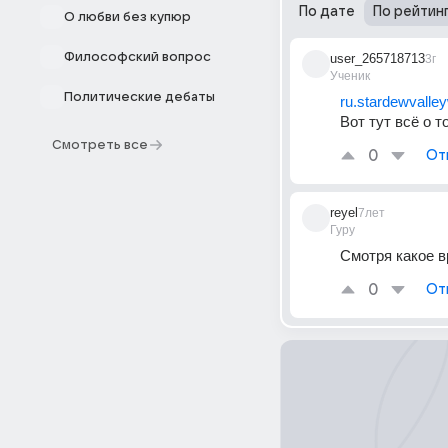
По дате
По рейтин
О любви без купюр
Философский вопрос
user_265718713
3г
Ученик
Политические дебаты
ru.stardewvalle
Вот тут всё о т
Смотреть все
0
От
reyel
7лет
Гуру
Смотря какое в
0
От