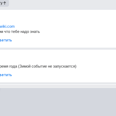
гу
ywiki.com
ом что тебе надо знать
ветить
ремя года (Зимой событие не запускается)
ветить