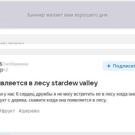
5
7лет
Изменено
Подписа
гр
+2
вляется в лесу stardew valley
и у нас 6 сердец дружбы я не могу встретить ее в лесу когда она
кт с дерева. скажите когда она появляется в лесу.
#фрукт
#дерево