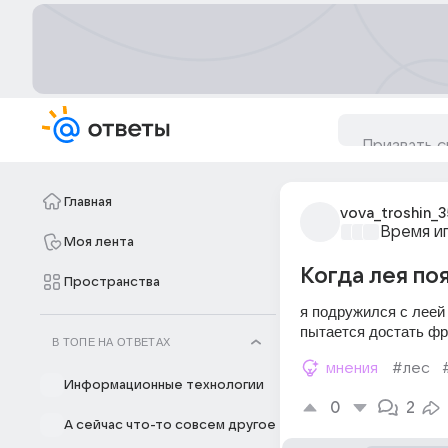
Главная
vova_troshin_3
Время и
Моя лента
Когда лея поя
Пространства
я подружился с леей 
пытается достать фру
В ТОПЕ НА ОТВЕТАХ
мнения
#лес
Информационные технологии
0
2
А сейчас что-то совсем другое