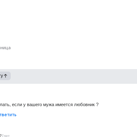
ница
гу
лать, если у вашего мужа имеется любовник ?
тветить
2
7лет