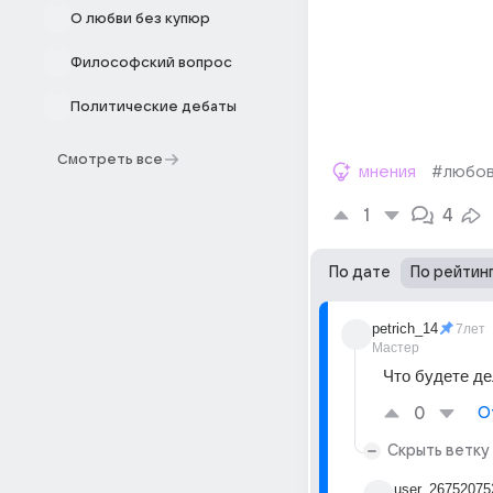
О любви без купюр
Философский вопрос
Политические дебаты
Смотреть все
мнения
#любов
1
4
По дате
По рейтин
petrich_14
7лет
Мастер
Что будете де
0
О
Скрыть ветку
user_26752075