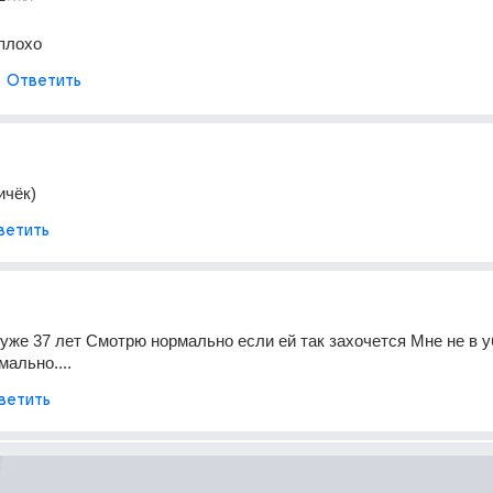
 плохо
Ответить
ичёк)
ветить
 уже 37 лет Смотрю нормально если ей так захочется Мне не в у
мально....
ветить