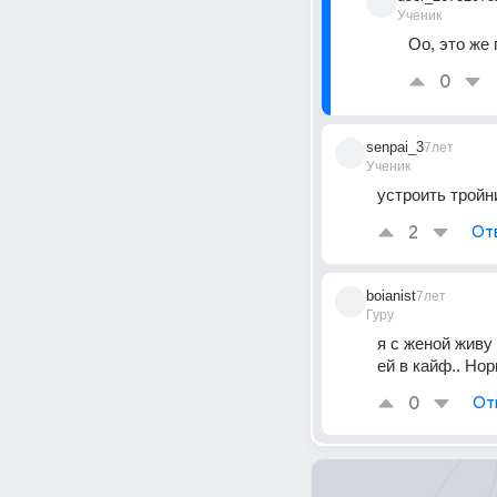
Ученик
Оо, это же
0
senpai_3
7лет
Ученик
устроить тройн
2
От
boianist
7лет
Гуру
я с женой живу
ей в кайф.. Нор
0
От