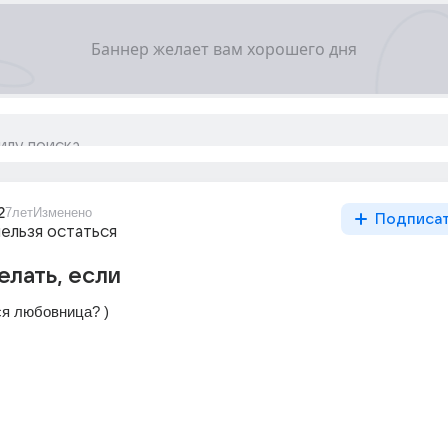
2
7лет
Изменено
Подписа
ельзя остаться
елать, если
я любовница? )