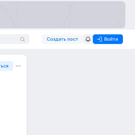
Создать пост
Войти
ться