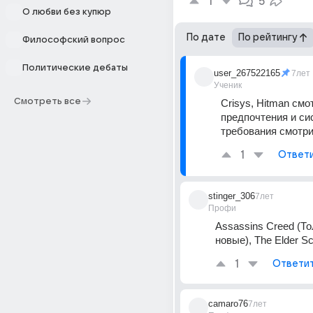
1
5
О любви без купюр
По дате
По рейтингу
Философский вопрос
Политические дебаты
user_267522165
7лет
Ученик
Смотреть все
Crisys, Hitman смот
предпочтения и си
требования смотр
1
Ответ
stinger_306
7лет
Профи
Assassins Creed (То
новые), The Elder Scr
1
Ответи
camaro76
7лет