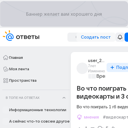
Создать пост
Главная
user_265776250
7лет
Подп
Моя лента
Изменено
Время игр
+1
Пространства
Во что поиграть 
видеокарты и 3 
В ТОПЕ НА ОТВЕТАХ
Во что поиграть 1 гб виде
Информационные технологии
мнения
#видеокар
А сейчас что-то совсем другое