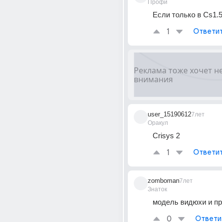
Профи
Если только в Cs1.5
1
Ответи
user_15190612
7лет
Оракул
Crisys 2
1
Ответи
zomboman
7лет
Знаток
модель видюхи и п
0
Ответи