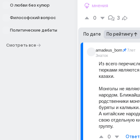
О любви без купюр
мнения
0
3
Философский вопрос
Политические дебаты
По дате
По рейтингу
Смотреть все
amadeus_born
7лет
Знаток
Из всего перечисле
тюрками являются 
казахи.
Монголы не являют
народом. Ближайш
родственники монго
буряты и калмыки.
А китайские народ
свою отдельную ки
группу.
0
Ответ