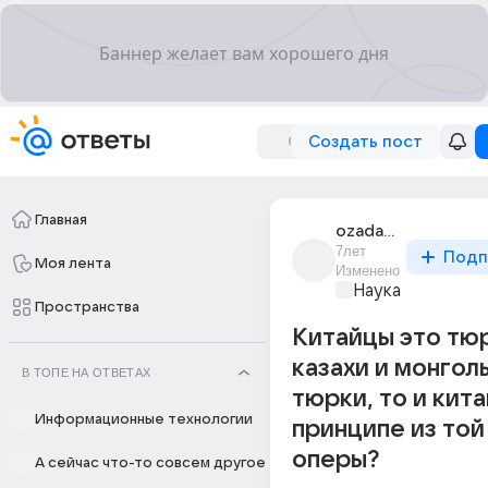
Создать пост
Главная
ozadachennyi
7лет
Подп
Моя лента
Изменено
Наука
Пространства
Китайцы это тю
казахи и монгол
В ТОПЕ НА ОТВЕТАХ
тюрки, то и кит
Информационные технологии
принципе из той
оперы?
А сейчас что-то совсем другое