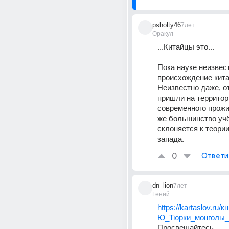
psholty46
7лет
Оракул
...Китайцы это...
Пока науке неизвест
происхождение кита
Неизвестно даже, от
пришли на территор
современного прожи
же большинство учё
склоняется к теории,
запада.
0
Ответи
dn_lion
7лет
Гений
https://kartaslov.ru/
Ю_Тюрки_монголы_
Просвещайтесь.