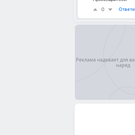
0
Ответи