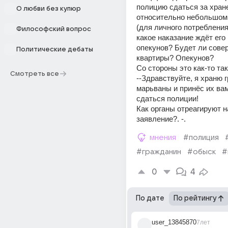
полицию сдаться за хране
О любви без купюр
относительно небольшом 
(для личного потребления,
Философский вопрос
какое наказание ждёт его и
опекунов? Будет ли сове
Политические дебаты
квартиры? Опекунов? 
Со стороны это как-то та
Смотреть все
--Здравствуйте, я храню г
марьваны и принёс их вам
сдаться полиции!
Как органы отреагируют н
заявление?. -.
мнения
#полиция
#гражданин
#обыск
#
0
4
По дате
По рейтингу
user_13845870
7лет