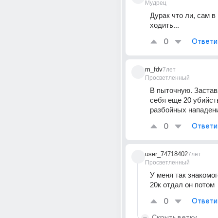
Мудрец
Дурак что ли, сам в
ходить...
0
Ответи
m_fdv
7лет
Просветленный
В пыточную. Заставя
себя еще 20 убийст
разбойных нападен
0
Ответи
user_74718402
7лет
Просветленный
У меня так знакомог
20к отдал он потом
0
Ответи
Скрыть ветку