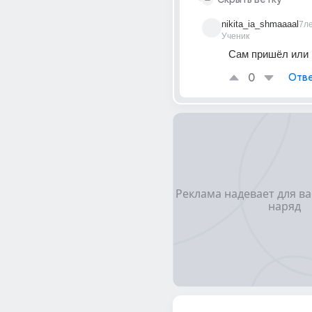
nikita_ia_shmaaaal
7л
Ученик
Сам пришёл или
0
Отве