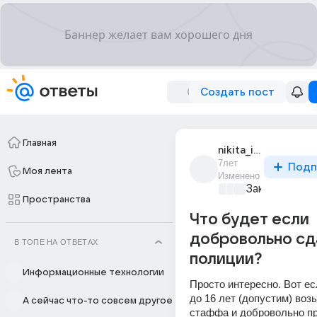
Создать пост
Главная
nikita_ia_shmaaaal
7лет
Подп
Моя лента
Изменено
Закон и поря
Пространства
Что будет если
добровольно сд
В ТОПЕ НА ОТВЕТАХ
полиции?
Информационные технологии
Просто интересно. Вот ес
до 16 лет (допустим) возь
А сейчас что-то совсем другое
стаффа и добровольно пр