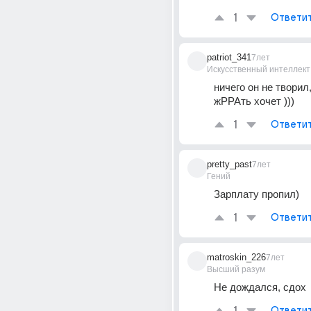
1
Ответи
patriot_341
7лет
Искусственный интеллект
ничего он не творил,
жРРАть хочет )))
1
Ответи
pretty_past
7лет
Гений
Зарплату пропил)
1
Ответи
matroskin_226
7лет
Высший разум
Не дождался, сдох
Ответи