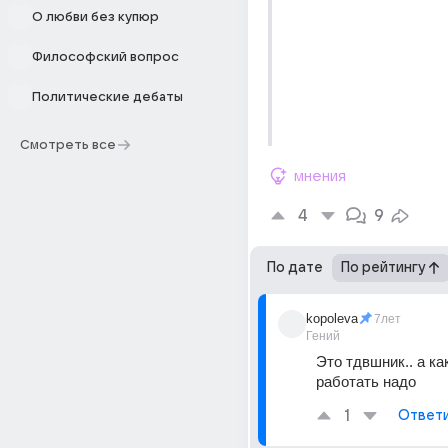
О любви без купюр
Философский вопрос
Политические дебаты
Смотреть все
мнения
4
9
По дате
По рейтингу
kopoleva
7лет
Гений
Это тдвшник.. а как 
работать надо
1
Ответ