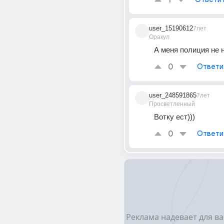
1
user_15190612
7лет
Оракул
А меня полиция не н
0
Ответи
user_248591865
7лет
Просветленный
Вотку ест)))
0
Ответи