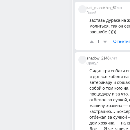
iurii_manokhin_6
7лет
Гений
заставь дурака на 
молиться, так он се
расшибет)))))
1
Ответи
shadow_2148
7лет
Оракул
Сидят три собаки ов
и дог все кобели на 
ветеринару и общаю
собой о том кого на 
процедуру и за что.
отбежал за сучкой, 
машину хозяина — н
кастрацию… Боксер:
отбежал за сучкой 
дом хозяина — на 
Дог: — Я че, я ниче,