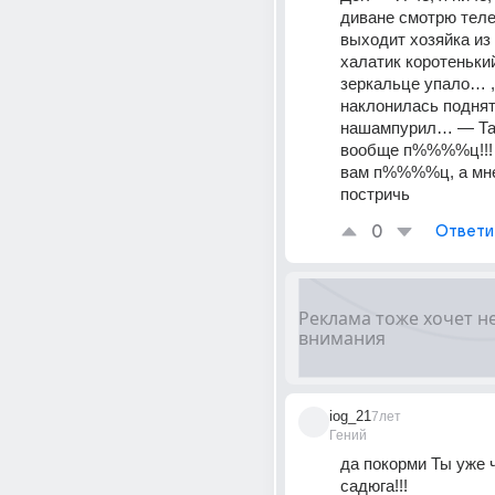
диване смотрю теле
выходит хозяйка из 
халатик коротенький
зеркальце упало… , 
наклонилась поднять
нашампурил… — Так
вообще п%%%%ц!!! —
вам п%%%%ц, а мне 
постричь
0
Ответи
iog_21
7лет
Гений
да покорми Ты уже ч
садюга!!!