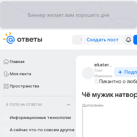
Создать пост
Главная
ekaterina_397ket
7лет
Подп
Моя лента
Изменено
Пикантно о люб
Пространства
Чё мужик натво
В ТОПЕ НА ОТВЕТАХ
Дополнен
Информационные технологии
А сейчас что-то совсем другое