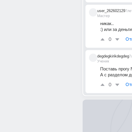
user_262602129
7ле
Мастер
никак..
:) или за деньги
0
От
degdegkirikdegdeg
7
Ученик
Поставь прогу 
А с разделом ди
0
От