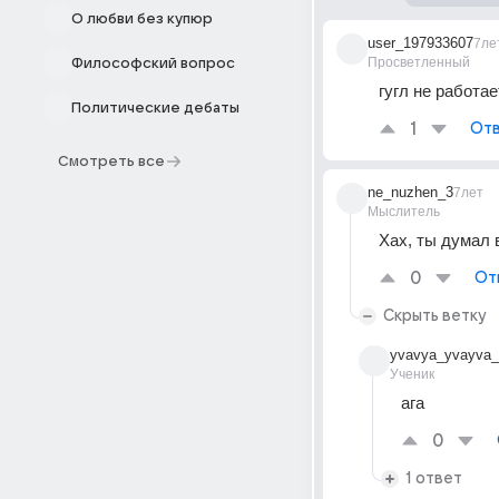
О любви без купюр
user_197933607
7ле
Просветленный
Философский вопрос
гугл не работае
Политические дебаты
1
Отв
Смотреть все
ne_nuzhen_3
7лет
Мыслитель
Хах, ты думал 
0
От
Скрыть ветку
yvavya_yvayva_
Ученик
ага
0
1 ответ