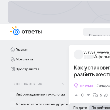
Главная
yvavya_yvayva_
Информа
Моя лента
Как установи
Пространства
разбить жест
В ТОПЕ НА ОТВЕТАХ
мнения
#андр
Информационные технологии
0
6
А сейчас что-то совсем другое
По дате
По рейтин