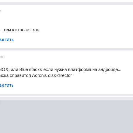
т
 - тем кто знает как
ветить
лет
NOX, или Blue stacks если нужна платформа на андройде...
ска справится Acronis disk director
ветить