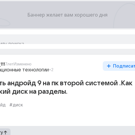
111
7лет
Изменено
Подписа
ционные технологии
+2
ть андройд 9 на пк второй системой .Как
кий диск на разделы.
ойд
#диск
гу