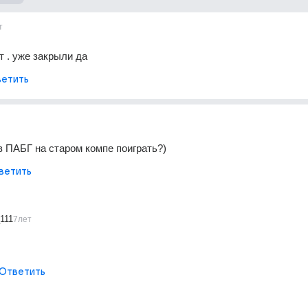
т
т . уже закрыли да
етить
в ПАБГ на старом компе поиграть?)
ветить
111
7лет
Ответить