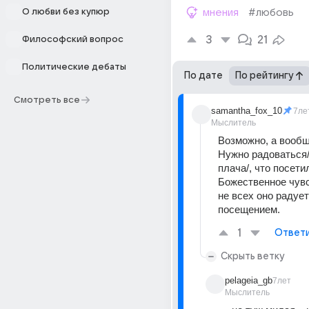
О любви без купюр
мнения
#любовь
3
21
Философский вопрос
Политические дебаты
По дате
По рейтингу
Смотреть все
samantha_fox_10
7ле
Мыслитель
Возможно, а вообще
Нужно радоваться/
плача/, что посетил
Божественное чувс
не всех оно радует
посещением.
1
Ответ
Скрыть ветку
pelageia_gb
7лет
Мыслитель