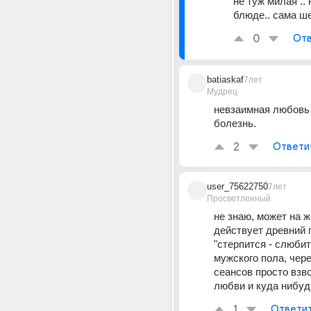
не туж милая .. 
блюде.. сама ш
0
Отв
batiaskaf
7лет
Мудрец
невзаимная любовь -
болезнь.
2
Ответи
user_75622750
7лет
Просветленный
не знаю, может на ж
действует древний п
"стерпится - слюбитс
мужского пола, чере
сеансов просто взво
любви и куда нибу
1
Ответи