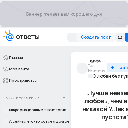
Создать пост
Главная
figeyu_stebya_alya
7лет
Подп
Моя лента
Изменено
О любви без ку
Пространства
Лучше невза
В ТОПЕ НА ОТВЕТАХ
любовь, чем 
никакой ?..Так
Информационные технологии
пустота
А сейчас что-то совсем другое