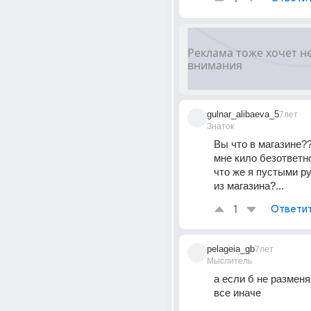
gulnar_alibaeva_5
7лет
Знаток
Вы что в магазине??
мне кило безответно
что же я пустыми р
из магазина?...
1
Ответи
pelageia_gb
7лет
Мыслитель
а если б не разменя
все иначе