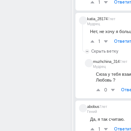
1
Ответи
katia_28174
7лет
Мудрец
Нет, не хочу я боль
1
Ответи
Скрыть ветку
muzhchina_314
7лет
Мудрец
Сюза у тебя взаи
Любовь ?
0
Отве
abobus
7лет
Гений
Да, я так считаю.
1
Ответи