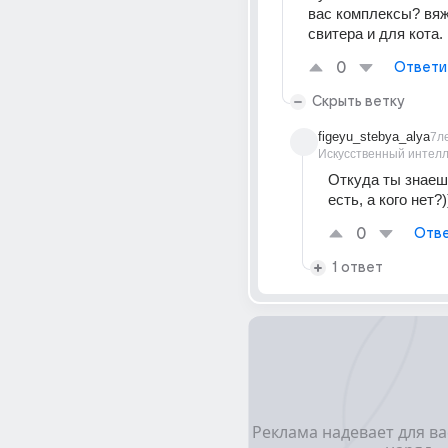
вас комплексы? вяж
свитера и для кота.
0
Ответи
Скрыть ветку
figeyu_stebya_alya
7л
Искусственный интелл
Откуда ты знаешь
есть, а кого нет?)
0
Отве
1 ответ