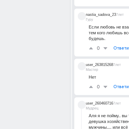
nastia_sadova_23
7лет
Гуру
Если любовь не взаи
тем кого любишь всё
будешь.
0
Ответи
user_263815268
7лет
Мастер
Нет
0
Ответи
user_260460716
7лет
Мудрец
Аля я не пойму.. вы 
девушка хозяйственн
мужчины.... или всё 