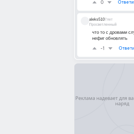
0
Ответи
aleks510
7лет
Просветленный
что то с дровами сл
нефиг обновлять
-1
Ответи