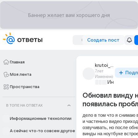
Создать пост
Главная
krutoi_891
7лет
Подп
Моя лента
Изменено
Информацио
Пространства
Обновил винду н
появилась проб
В ТОПЕ НА ОТВЕТАХ
дело в том что я снимаю в
Информационные технологии
и частенько видео приход
озвучивать, но после обн
А сейчас что-то совсем другое
винды на ноутбуке встрое