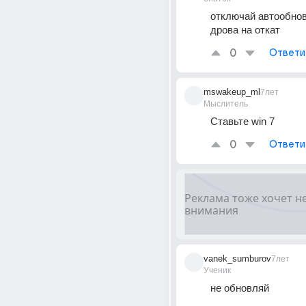
отключай автообнов
дрова на откат
0
Ответи
mswakeup_ml
7лет
Мыслитель
Ставьте win 7
0
Ответи
vanek_sumburov
7лет
Ученик
не обновляй