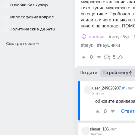
микрофон стал записывать
О любви без купюр
тихо, купил микрофон с н
он ещо тише. Пробовал в 
Философский вопрос
усилить и чего только не 
ничего не помогает. ПОМ
Политические дебаты
мнения
#ноутбук
Смотреть все
#звук
#наушники
0
5
По дате
По рейтингу
user_249626907
7лет
Ученик
обновите драйвер
0
Ответ
slesar_106
7лет
Знаток