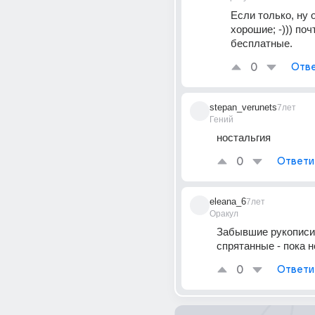
Если только, ну о
хорошие; -))) почт
бесплатные.
0
Отве
stepan_verunets
7лет
Гений
ностальгия
0
Ответи
eleana_6
7лет
Оракул
Забывшие рукописи..
спрятанные - пока н
0
Ответи