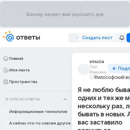
Создать пост
Главная
smuzia
7лет
Подп
Моя лента
Изменено
Философский в
Пространства
Я не люблю быва
одних и тех же 
В ТОПЕ НА ОТВЕТАХ
нескольку раз, 
Информационные технологии
бывать в новых. 
вас заставило
А сейчас что-то совсем другое