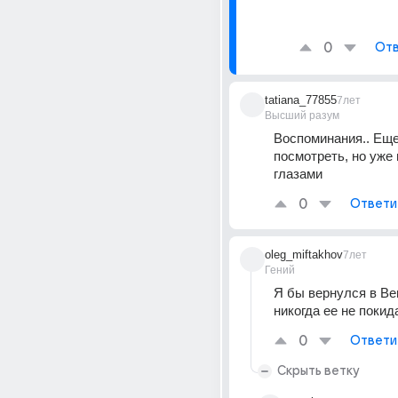
0
Отв
tatiana_77855
7лет
Высший разум
Воспоминания.. Еще 
посмотреть, но уже 
глазами
0
Ответи
oleg_miftakhov
7лет
Гений
Я бы вернулся в Вен
никогда ее не покид
0
Ответи
Скрыть ветку