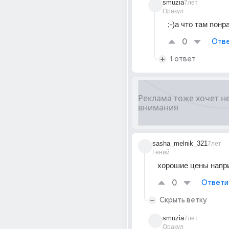
smuzia
7лет
Оракул
;-)а что там пон
0
Отве
1 ответ
sasha_melnik_321
7лет
Гений
хорошие цены напр
0
Ответи
Скрыть ветку
smuzia
7лет
Оракул