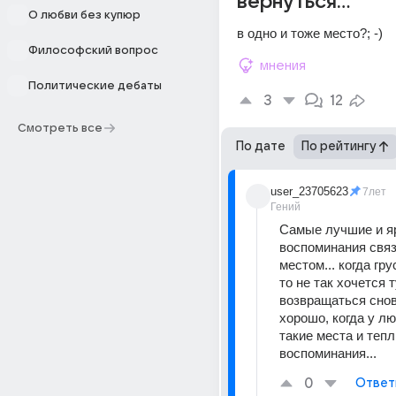
вернуться...
О любви без купюр
в одно и тоже место?; -)
Философский вопрос
мнения
Политические дебаты
3
12
Смотреть все
По дате
По рейтингу
user_23705623
7лет
Гений
Самые лучшие и яр
воспоминания связ
местом... когда гру
то не так хочется т
возвращаться снова
хорошо, когда у лю
такие места и тепл
воспоминания...
0
Ответ