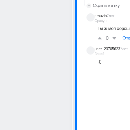
Скрыть ветку
smuzia
7лет
Оракул
Ты ж моя хороша
0
Отв
user_23705623
7лет
Гений
;))