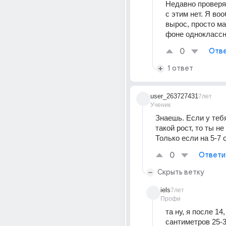
Недавно проверя
с этим нет. Я воо
вырос, просто ма
фоне одноклассн
0
Отве
1 ответ
user_263727431
7лет
Ученик
Знаешь. Если у тебя
такой рост, то ты не
Только если на 5-7 
0
Ответи
Скрыть ветку
iels
7лет
Профи
та ну, я после 14,
сантиметров 25-