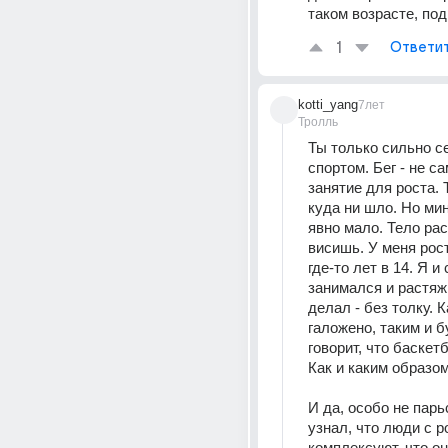
таком возрасте, по
1
Ответи
kotti_yang
7лет
Тролль
Ты только сильно се
спортом. Бег - не са
занятие для роста. Т
куда ни шло. Но мин
явно мало. Тело ра
висишь. У меня рост
где-то лет в 14. Я и 
занимался и растяжк
делал - без толку. Ка
галожено, таким и б
говорит, что баскетб
Как и каким образом
И да, особо не парь
узнал, что люди с р
комплексуют, что они