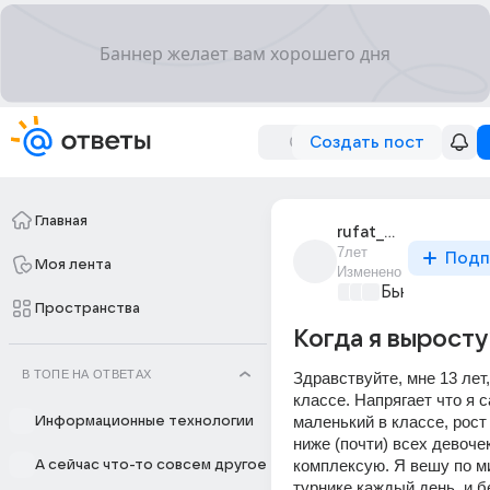
Создать пост
Главная
rufat_play
7лет
Подп
Моя лента
Изменено
Бьютилэнд
+4
Пространства
Когда я выросту
В ТОПЕ НА ОТВЕТАХ
Здравствуйте, мне 13 лет, 
классе. Напрягает что я с
маленький в классе, рост 
Информационные технологии
ниже (почти) всех девочек
комплексую. Я вешу по ми
А сейчас что-то совсем другое
турнике каждый день, и б