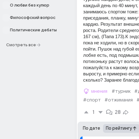
каждый день по 40 минут, 
О любви без купюр
занимаюсь спортом тоже:
приседания, планку, минут
Философский вопрос
кардио. Результат внешне 
роста. Родители среднего
Политические дебаты
167 см), (Папа 173).К энд
пока не ходили, но в ско
Смотреть все
пойти. Пушок над губой ес
лобке есть, под подмышк
потихоньку растут волосы
пожалуйста к какому возра
выросту, и примерно если 
сколько? Заранее благод
мнения
#турник
#
#спорт
#отжимания
1
28
По дате
По рейтингу