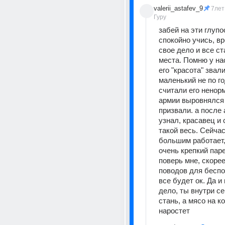
valerii_astafev_9
7лет
Гуру
забей на эти глупос
спокойно учись, вр
свое дело и все ст
места. Помню у нас
его "красота" звали
маленький не по го
считали его ненорм
армии выровнялся 
призвали. а после а
узнал, красавец и 
такой весь. Сейчас
большим работает,
очень крепкий парен
поверь мне, скорее
поводов для беспок
все будет ок. Да и 
дело, ты внутри с
стань, а мясо на ко
наростет