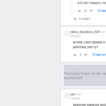
в 6 лет пошел, п
0
Отве
1 ответ
elena_davydova_624
7лет
Мудрец
всему свое время и 
разному растут
1
Ответи
iels
7лет
Профи
девочки раньше выр