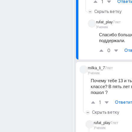
1
Ответ
Скрыть ветку
rufat_play
7лет
Ученик
Спасибо большо
поддержали.
0
Отв
milka_li_7
7лет
Ученик
Почему тебе 13 и ты
классе? В пять лет 
пошол ?
1
Ответи
Скрыть ветку
rufat_play
7лет
Ученик