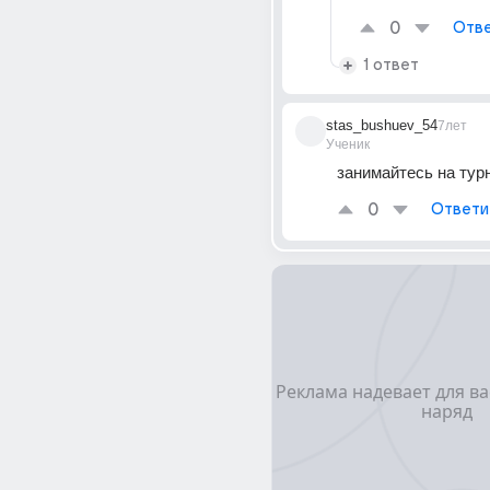
0
Отве
1 ответ
stas_bushuev_54
7лет
Ученик
занимайтесь на тур
0
Ответи