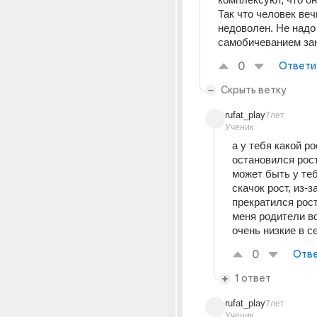
Так что человек веч
недоволен. Не надо 
самобичеванием за
0
Ответи
Скрыть ветку
rufat_play
7лет
Ученик
а у тебя какой ро
остановился рост
может быть у теб
скачок рост, из-за
прекратился рост.
меня родители во
очень низкие в с
0
Отве
1 ответ
rufat_play
7лет
Ученик