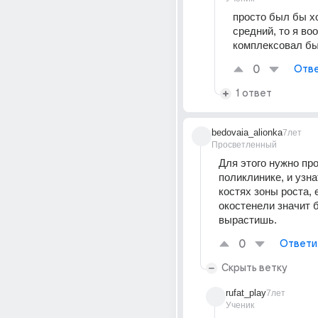
просто был бы хо
средний, то я воо
комплексовал бы
0
Отве
1 ответ
bedovaia_alionka
7лет
Просветленный
Для этого нужно про
поликлинике, и узнат
костях зоны роста, е
окостенели значит 
вырастишь.
0
Ответи
Скрыть ветку
rufat_play
7лет
Ученик