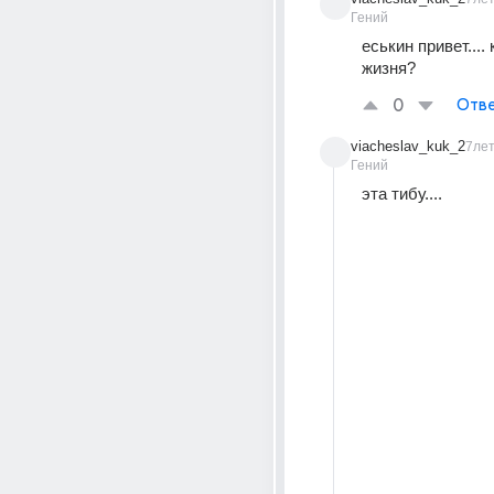
Гений
еськин привет.... 
жизня?
0
Отве
viacheslav_kuk_2
7ле
Гений
эта тибу....