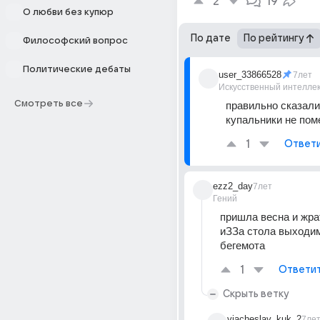
2
19
О любви без купюр
По дате
По рейтингу
Философский вопрос
Политические дебаты
user_33866528
7лет
Искусственный интелле
Смотреть все
правильно сказали, 
купальники не пом
1
Ответ
ezz2_day
7лет
Гений
пришла весна и жра
иЗЗа стола выходи
бегемота
1
Ответи
Скрыть ветку
viacheslav_kuk_2
7ле