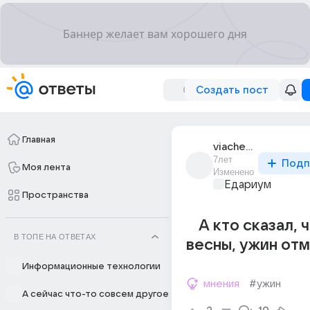
Создать пост
Главная
viacheslav_kuk_2
7лет
Подп
Моя лента
Изменено
Едариум
Пространства
А кто сказал, ч
В ТОПЕ НА ОТВЕТАХ
весны, ужин от
Информационные технологии
мнения
#ужин
А сейчас что-то совсем другое