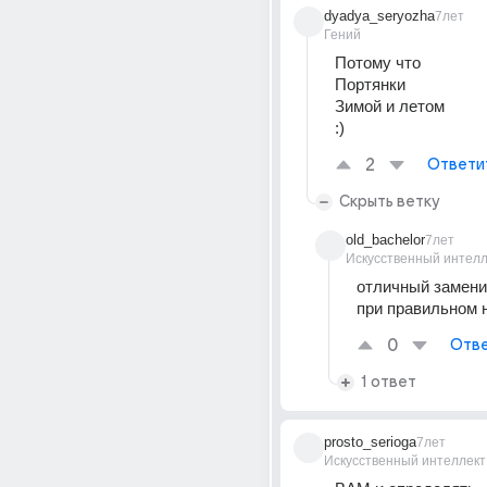
dyadya_seryozha
7лет
Гений
Потому что
Портянки
Зимой и летом
:)
2
Ответи
Скрыть ветку
old_bachelor
7лет
Искусственный интелл
отличный заменит
при правильном 
0
Отве
1 ответ
prosto_serioga
7лет
Искусственный интеллект