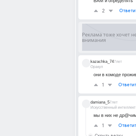
ВАМ и определять
2
Ответи
kazachka_74
7лет
Оракул
они в комоде прожив
1
Ответи
damiana_5
7лет
Искусственный интеллект
мы в них не др@чи
1
Ответи
Скрыть ветку