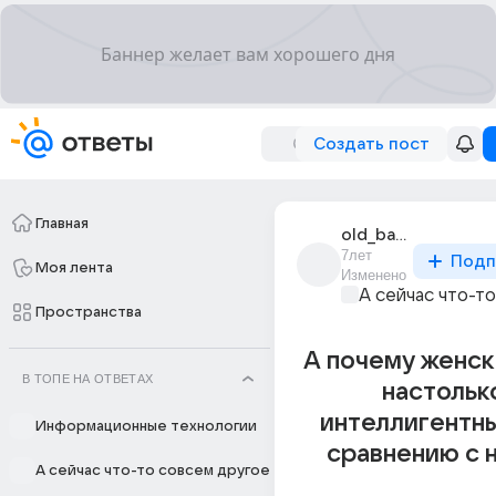
Создать пост
Главная
old_bachelor
7лет
Подп
Моя лента
Изменено
А сейчас что-т
Пространства
А почему женск
В ТОПЕ НА ОТВЕТАХ
настолько
интеллигентны 
Информационные технологии
сравнению с 
А сейчас что-то совсем другое