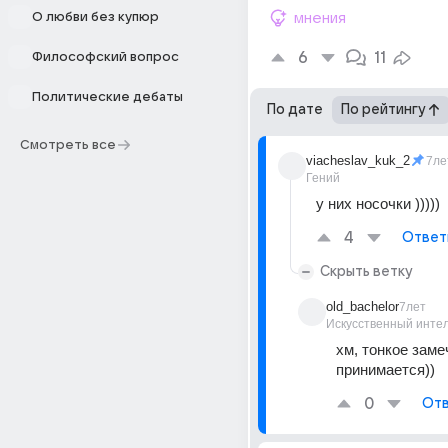
О любви без купюр
мнения
6
11
Философский вопрос
Политические дебаты
По дате
По рейтингу
Смотреть все
viacheslav_kuk_2
7ле
Гений
у них носочки )))))
4
Ответ
Скрыть ветку
old_bachelor
7лет
Искусственный инте
хм, тонкое замеч
принимается))
0
Отв