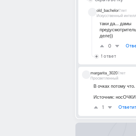
old_bachelor
7лет
Искусственный интелл
таки да... дамы 
предусмотритель
деле))
0
Отве
1 ответ
margarita_3020
7лет
Просветленный
В очках потому что.
Источник:
носОЧКИ
1
Ответи