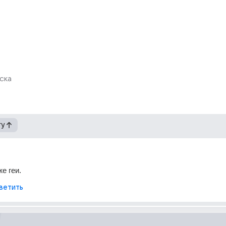
ска
гу
е геи.
ветить