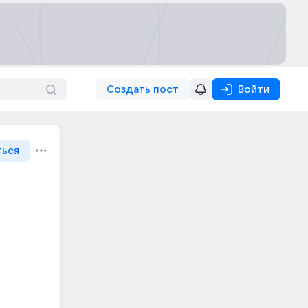
Создать пост
Войти
ться