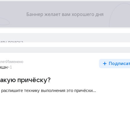
лет
Изменено
Подписа
эшн
+1
такую причёску?
о распишите технику выполнения это причёски...