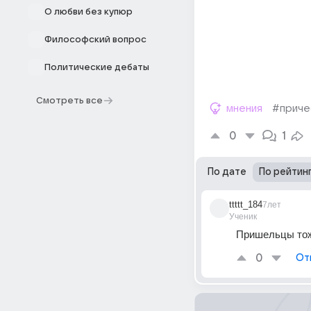
О любви без купюр
Философский вопрос
Политические дебаты
Смотреть все
мнения
#приче
0
1
По дате
По рейтин
ttttt_184
7лет
Ученик
Пришельцы тож
0
От