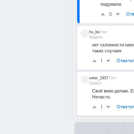
подумали.
0
Отв
hu_bo
7лет
Мудрец
нет склонности напи
таких случаях
1
Ответи
veter_1937
7лет
Оракул
Своё вино делаю. Ег
Нечасто.
1
Ответи