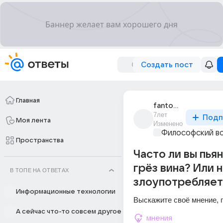
Создать пост
Главная
fantomas_492
7лет
Подп
Моя лента
Изменено
Философский в
Пространства
Часто ли вы пья
грёз вина? Или 
В ТОПЕ НА ОТВЕТАХ
злоупотребляет
Информационные технологии
Выскажите своё мнение, 
А сейчас что-то совсем другое
мнения