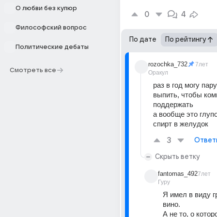
О любви без купюр
0
4
Философский вопрос
По дате
По рейтингу
Политические дебаты
rozochka_732
7лет
Смотреть все
Оракул
раз в год могу пару
выпить, чтобы ком
поддержать
а вообще это глупо
спирт в желудок
3
Ответ
Скрыть ветку
fantomas_492
7лет
Гуру
Я имел в виду г
вино.
А не то, о котор