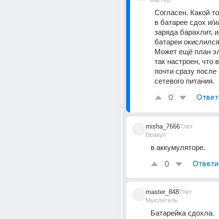
Мастер
Согласен. Какой то
в батарее сдох и/и
заряда барахлит, и
батареи окислился
Может ещё план эл
так настроен, что 
почти сразу после 
сетевого питания.
0
Ответ
misha_7666
7лет
Оракул
в аккумуляторе.
0
Ответи
master_848
7лет
Мыслитель
Батарейка сдохла.