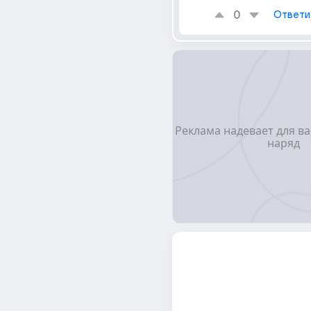
0
Ответи