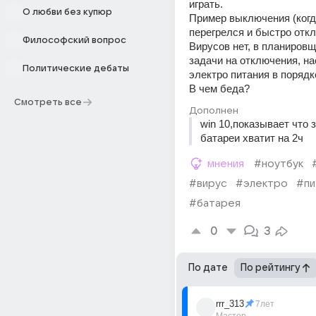
играть.
О любви без купюр
Пример выключения (когда
перегрелся и быстро отк
Философский вопрос
Вирусов нет, в планировщ
задачи на отключения, на
Политические дебаты
электро питания в порядк
В чем беда?
Смотреть все
Дополнен
win 10,показывает что з
батареи хватит на 2ч
мнения
#ноутбук
#вирус
#электро
#пи
#батарея
0
3
По дате
По рейтингу
rrr_313
7лет