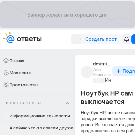
Создать пост
Главная
dmitrii_nagiev_897
7лет
Подп
Моя лента
Изменено
Информацио
Пространства
Ноутбук HP сам
выключается
В ТОПЕ НА ОТВЕТАХ
Ноутбук HP, после выним
Информационные технологии
зарядки выключается чере
ровно. Выключается даже
А сейчас что-то совсем другое
продолжаешь на нем рабо