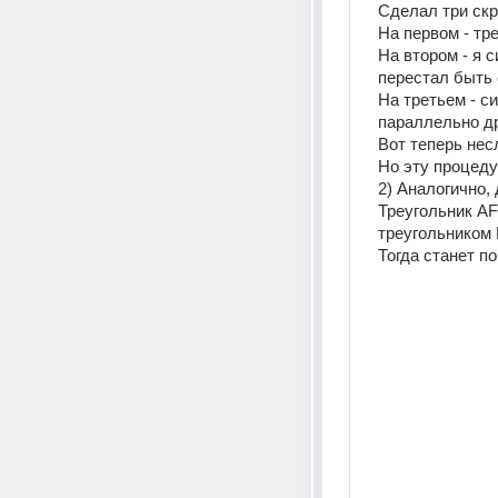
Сделал три скр
На первом - тр
На втором - я с
перестал быть 
На третьем - с
параллельно др
Вот теперь нес
Но эту процеду
2) Аналогично,
Треугольник AF
треугольником
Тогда станет п