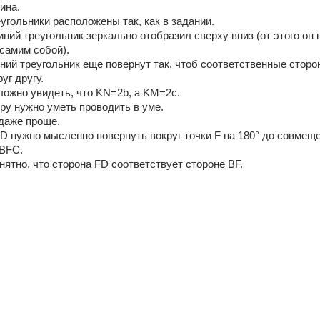
ина.
еугольники расположены так, как в задании.
иний треугольник зеркально отобразил сверху вниз (от этого он н
самим собой).
иний треугольник еще повернут так, чтоб соответственные сторо
уг другу.
ложно увидеть, что KN=2b, a KМ=2c.
ру нужно уметь проводить в уме.
 даже проще.
D нужно мысленно повернуть вокруг точки F на 180° до совмеще
 BFC.
онятно, что сторона FD соответствует стороне BF.