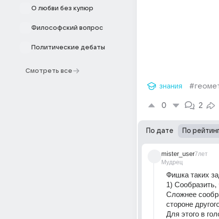
О любви без купюр
Философский вопрос
Политические дебаты
Смотреть все
знания
#геоме
0
2
По дате
По рейтин
mister_user
7лет
Мудрец
Фишка таких за
1) Сообразить,
Сложнее сообра
стороне другог
Для этого в го