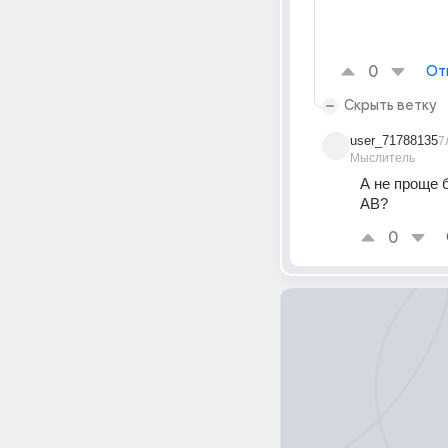
0
От
Скрыть ветку
user_71788135
7
Мыслитель
А не проще 
АВ?
0