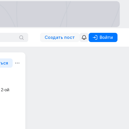
Создать пост
Войти
ться
2-ой 