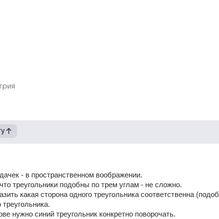
трия
гу
дачек - в пространственном воображении.
 что треугольники подобны по трем углам - не сложно.
зить какая сторона одного треугольника соответственна (подобн
о треугольника.
лове нужно синий треугольник конкретно поворочать.