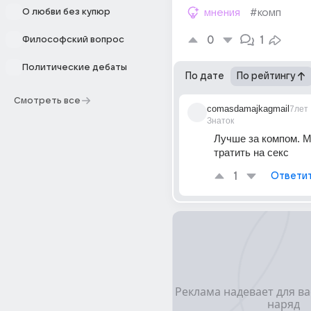
О любви без купюр
мнения
#комп
0
1
Философский вопрос
Политические дебаты
По дате
По рейтингу
Смотреть все
comasdamajkagmail
7лет
Знаток
Лучше за компом. М
тратить на секс
1
Ответи