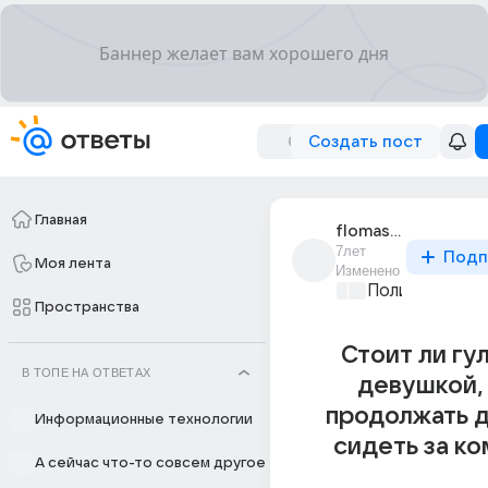
Создать пост
Главная
flomaster_darkslou
7лет
Подп
Моя лента
Изменено
Политические
Пространства
Стоит ли гул
В ТОПЕ НА ОТВЕТАХ
девушкой,
продолжать 
Информационные технологии
сидеть за к
А сейчас что-то совсем другое