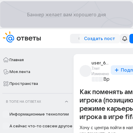
Создать пост
Главная
user_67477730
7лет
Подп
Моя лента
Изменено
Время игр
+2
Пространства
Как поменять а
игрока (позицию
В ТОПЕ НА ОТВЕТАХ
режиме карьеры
Информационные технологии
игрока в игре fif
А сейчас что-то совсем другое
Хочу с центра пойти в на