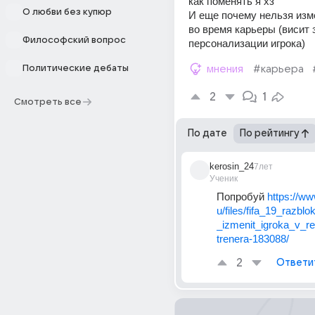
как поменять я хз
О любви без купюр
И еще почему нельзя изме
во время карьеры (висит з
Философский вопрос
персонализации игрока)
Политические дебаты
мнения
#карьера
2
1
Смотреть все
По дате
По рейтингу
kerosin_24
7лет
Ученик
Попробуй 
https://ww
u/files/fifa_19_razblo
_izmenit_igroka_v_r
trenera-183088/
2
Ответи