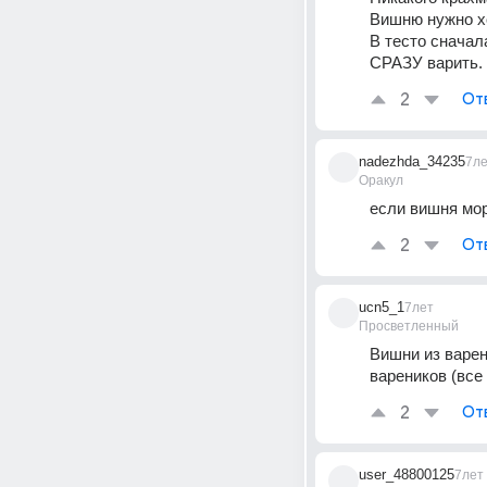
Вишню нужно х
В тесто сначал
СРАЗУ варить.
2
От
nadezhda_34235
7л
Оракул
если вишня мор
2
От
ucn5_1
7лет
Просветленный
Вишни из варень
вареников (все
2
От
user_48800125
7лет