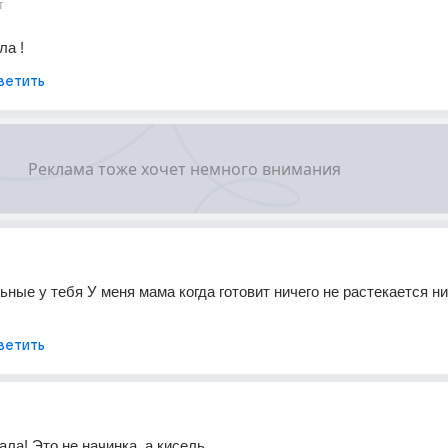
т
ла !
ветить
ьные у тебя У меня мама когда готовит ничего не растекается нич
ветить
ала! Это не начинка, а кисель.