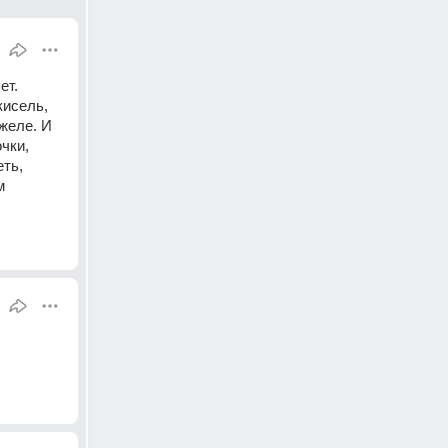
т. 
исель, 
желе. И 
ки, 
ть, 
 