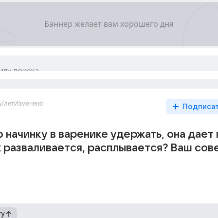
a
7лет
Изменено
Подписа
 начинку в варенике удержать, она дает
к разваливается, расплывается? Ваш сове
гу