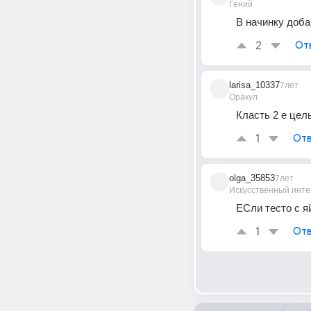
Гений
В начинку доба
2
От
larisa_10337
7лет
Оракул
Класть 2 е це
1
Отв
olga_35853
7лет
Искусственный инте
ЕСли тесто с я
1
Отв