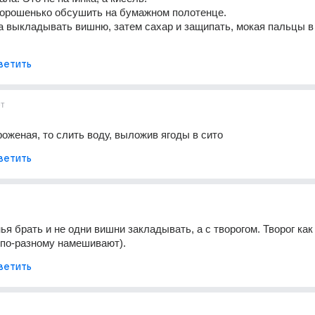
орошенько обсушить на бумажном полотенце.
а выкладывать вишню, затем сахар и защипать, мокая пальцы в 
ветить
ет
оженая, то слить воду, выложив ягоды в сито
ветить
я брать и не одни вишни закладывать, а с творогом. Творог как 
 по-разному намешивают).
ветить