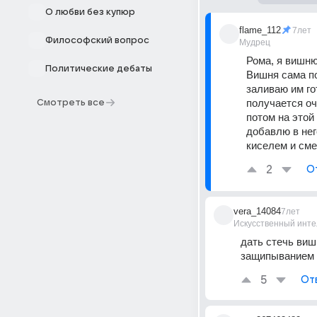
О любви без купюр
flame_112
7лет
Философский вопрос
Мудрец
Рома, я вишню
Политические дебаты
Вишня сама по
заливаю им го
получается оч
Смотреть все
потом на этой 
добавлю в нег
киселем и сме
2
О
vera_14084
7лет
Искусственный инте
дать стечь виш
защипыванием
5
От