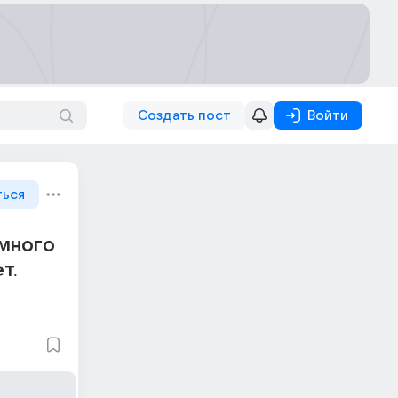
Создать пост
Войти
ться
 много
т.