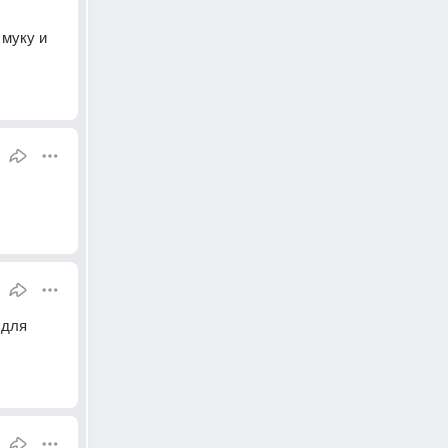
муку и 
для 