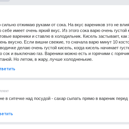
 сильно отжимаю руками от сока. На вкус вареников это не влияе
 себе имеет очень яркий вкус. Из этого сока варю очень густой к
товые вареники и ставлю в холодильник. Кисель застывает, как 
ень вкусно. Если вишни свежие, то сначала варю минут 10 косточ
водичке делаю очень густой кисель, когда кисель начинает густе
о сок и выключаю газ. Вареники можно есть и горячими с горячим
таной. Но летом, в жару, лучше холодненькие.
тветить
ллект
не в ситечке над посудой - сахар сыпать прямо в вареник перед 
ветить