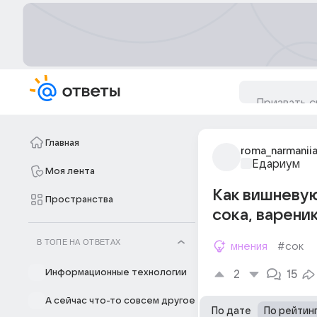
Главная
roma_narmanii
Едариум
Моя лента
Как вишневую
Пространства
сока, варени
В ТОПЕ НА ОТВЕТАХ
мнения
#сок
Информационные технологии
2
15
А сейчас что-то совсем другое
По дате
По рейтин