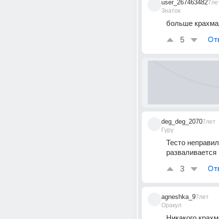
user_267463482
7ле
Знаток
больше крахма
5
От
deg_deg_2070
7лет
Гуру
Тесто неправил
разваливается
3
От
agneshka_9
7лет
Оракул
Никакого крахм