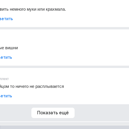
вить немного муки или крахмала.
ветить
лые вишни
етить
ллект
йцом то ничего не расплывается
етить
Показать ещё