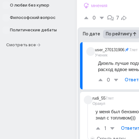
О любви без купюр
мнения
0
7
Философский вопрос
Политические дебаты
По дате
По рейтингу
Смотреть все
user_270131906
7лет
Ученик
Дизель лучше подх
расход вдвое мень
0
Ответ
rudi_55
7лет
Оракул
у меня был бензинов
знал с топливом)))
1
Ответи
Скрыть ветку