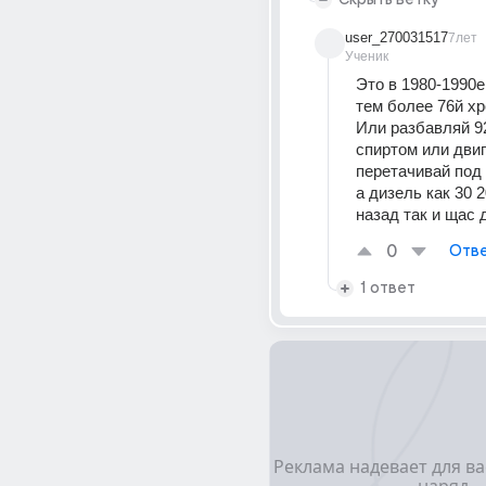
user_270031517
7лет
Ученик
Это в 1980-1990е.
тем более 76й хр
Или разбавляй 92
спиртом или двиг
перетачивай под
а дизель как 30 2
назад так и щас 
0
Отве
1 ответ