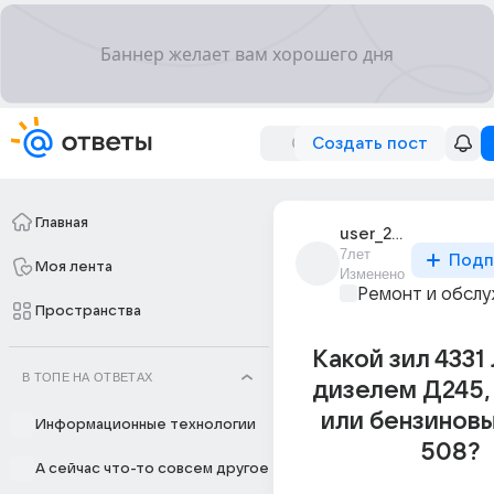
Создать пост
Главная
user_270031517
7лет
Подп
Моя лента
Изменено
Ремонт и обслу
Пространства
Какой зил 4331
В ТОПЕ НА ОТВЕТАХ
дизелем Д245,
или бензиновы
Информационные технологии
508?
А сейчас что-то совсем другое