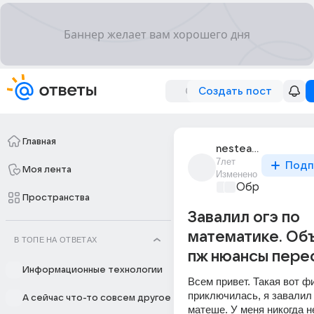
Создать пост
Главная
nestea_123
7лет
Подп
Моя лента
Изменено
Образователь
Пространства
Завалил огэ по
математике. Об
В ТОПЕ НА ОТВЕТАХ
пж нюансы пере
Информационные технологии
Всем привет. Такая вот фи
приключилась, я завалил 
А сейчас что-то совсем другое
матеше. У меня никогда н