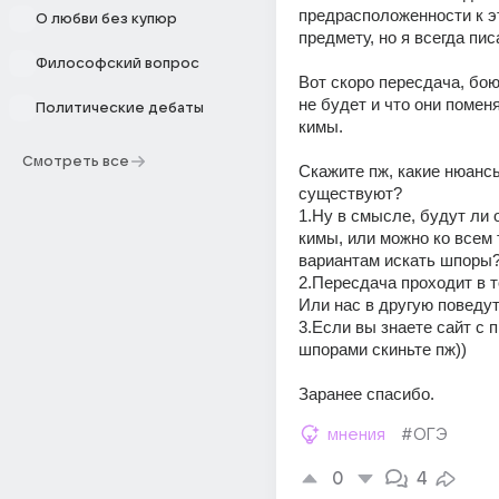
предрасположенности к э
О любви без купюр
предмету, но я всегда пис
Философский вопрос
Вот скоро пересдача, бою
не будет и что они поменя
Политические дебаты
кимы.
Смотреть все
Скажите пж, какие нюансы
существуют?
1.Ну в смысле, будут ли о
кимы, или можно ко всем 
вариантам искать шпоры?
2.Пересдача проходит в т
Или нас в другую поведу
3.Если вы знаете сайт с 
шпорами скиньте пж))
Заранее спасибо.
мнения
#ОГЭ
0
4