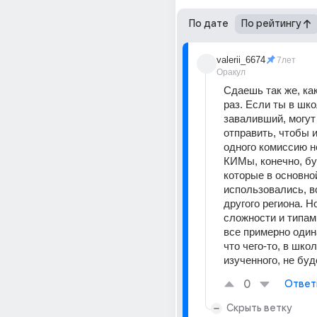
По дате
По рейтингу
valerii_6674
7лет
Оракул
Сдаешь так же, как
раз. Если ты в шко
заваливший, могут 
отправить, чтобы и
одного комиссию не
КИМы, конечно, буд
которые в основной
использовались, во
другого региона. Но
сложности и типам 
все примерно одина
что чего-то, в школ
изученного, не буд
0
Ответ
Скрыть ветку