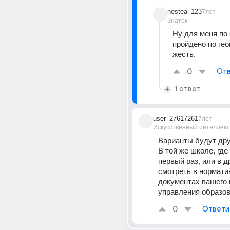
nestea_123
7лет
Знаток
Ну для меня по 
пройдено по гео
жесть.
0
Отв
1 ответ
user_27617261
7лет
Искусственный интеллект
Варианты будут дру
В той же школе, где 
первый раз, или в др
смотреть в нормати
документах вашего 
управления образов
0
Ответи