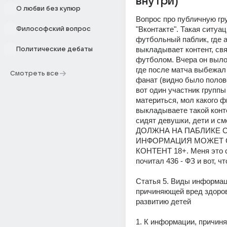
внутри)
О любви без купюр
Вопрос про публичную гру
"Вконтакте". Такая ситуаци
Философский вопрос
футбольный паблик, где а
выкладывает контент, свя
Политические дебаты
футболом. Вчера он вылож
где после матча выбежал 
Смотреть все
фанат (видно было полово
вот один участник группы 
материться, мол какого фи
выкладываете такой конте
сидят девушки, дети и смо
ДОЛЖНА НА ПАБЛИКЕ СТ
ИНФОРМАЦИЯ МОЖЕТ 
КОНТЕНТ 18+. Меня это с
почитал 436 - ФЗ и вот, чт
Статья 5. Виды информаци
причиняющей вред здоровь
развитию детей
1. К информации, причин