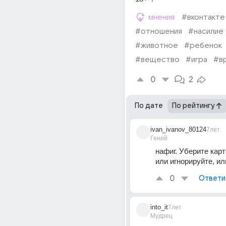
мнения
#вконтакте
#отношения
#насилие
#животное
#ребенок
#вещество
#игра
#в
0
2
По дате
По рейтингу
ivan_ivanov_80124
7лет
Гений
нафиг. Уберите карт
или игнорируйте, и
0
Ответи
into_it
7лет
Мудрец