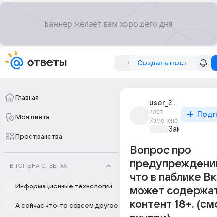
Создать пост
Главная
user_271909273
7лет
Подп
Моя лента
Изменено
Закон и поря
Пространства
Вопрос про
предупреждении
В ТОПЕ НА ОТВЕТАХ
что в паблике В
Информационные технологии
может содержа
контент 18+. (с
А сейчас что-то совсем другое