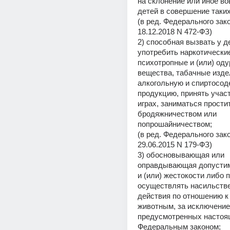
на склонение или иное во
детей в совершение таких
(в ред. Федерального зако
18.12.2018 N 472-ФЗ)
2) способная вызвать у д
употребить наркотические
психотропные и (или) од
вещества, табачные издел
алкогольную и спиртосод
продукцию, принять участ
играх, заниматься простит
бродяжничеством или 
попрошайничеством;
(в ред. Федерального зако
29.06.2015 N 179-ФЗ)
3) обосновывающая или 
оправдывающая допустим
и (или) жестокости либо
осуществлять насильстве
действия по отношению к
животным, за исключением
предусмотренных настоя
Федеральным законом;