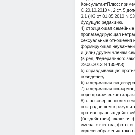
КонсультантПлюс: приме
С 29.10.2019 ч. 2 ст. 5 доп
3.1 (ФЗ от 01.05.2019 N 93
будущую редакцию.
4) отрицающая семейные 
пропагандирующая нетра
сексуальные отношения и
формирующая неуважение
и (или) другим членам се
(в ред. Федерального зако
29.06.2013 N 135-ФЗ)
5) оправдывающая против
поведение;
6) содержащая нецензурн
7) содержащая информац
порнографического харак
8) о несовершеннолетнем,
пострадавшем в результат
противоправных действий
(бездействия), включая ф
имена, отчества, фото- и 
видеоизображения такого 