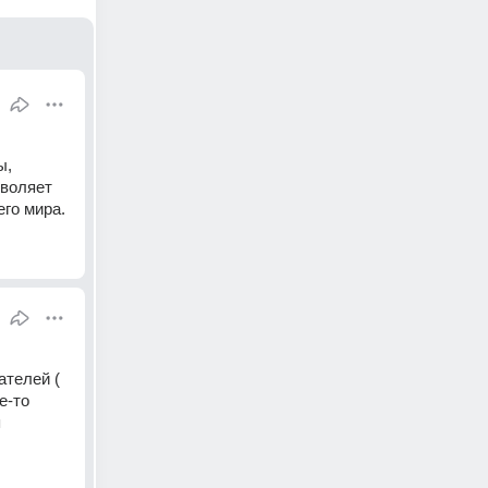
, 
воляет 
го мира.
телей ( 
-то 
 