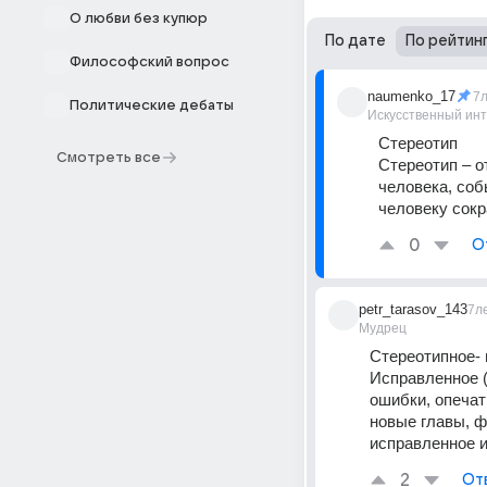
О любви без купюр
По дате
По рейтин
Философский вопрос
naumenko_17
7
Политические дебаты
Искусственный ин
Стереотип
Смотреть все
Стереотип – о
человека, соб
человеку сок
0
О
petr_tarasov_143
7л
Мудрец
Стереотипное-
Исправленное (
ошибки, опечатк
новые главы, ф
исправленное и
2
От