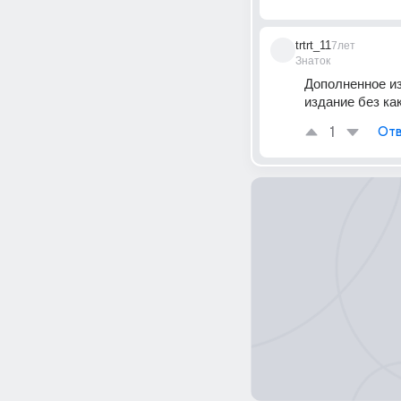
trtrt_11
7лет
Знаток
Дополненное из
издание без ка
1
Отв