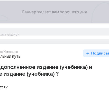
ет
Изменено
Подписа
льный путь
 дополненное издание (учебника) и
 издание (учебника) ?
тся?