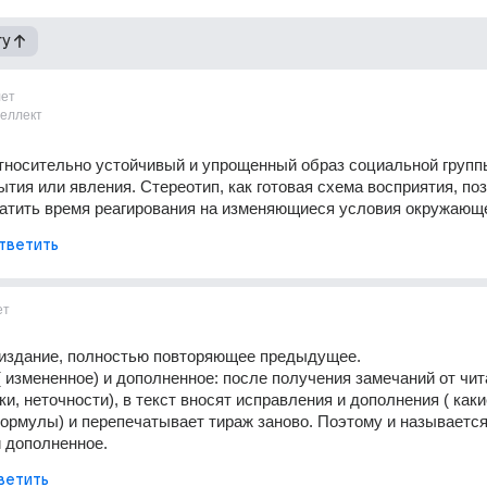
гу
лет
теллект
тносительно устойчивый и упрощенный образ социальной группы
ытия или явления. Стереотип, как готовая схема восприятия, поз
ратить время реагирования на изменяющиеся условия окружающе
тветить
ет
 издание, полностью повторяющее предыдущее. 
 измененное) и дополненное: после получения замечаний от чита
и, неточности), в текст вносят исправления и дополнения ( какие
ормулы) и перепечатывает тираж заново. Поэтому и называется
 дополненное.
ветить