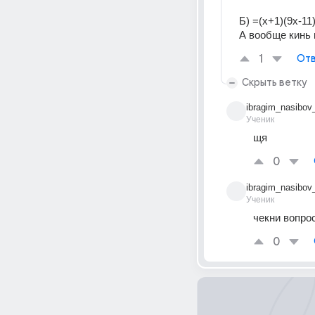
Б) =(х+1)(9х-11
А вообще кинь 
1
Отв
Скрыть ветку
ibragim_nasibov
Ученик
щя
0
ibragim_nasibov
Ученик
чекни вопро
0