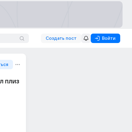
Создать пост
Войти
ться
л плиз