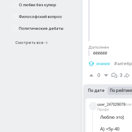
О любви без купюр
Философский вопрос
Политические дебаты
Смотреть все
Дополнен
ёёёёёё
знания
#алгеб
0
3
По дате
По рейтин
user_247029079
6ле
Профи
Люблю это) 
А) =5у-40