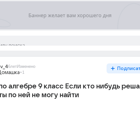
ov_4
6лет
Изменено
Подписа
Домашка
+1
по алгебре 9 класс Если кто нибудь реша
ты по ней не могу найти