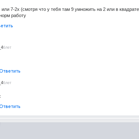
) или 7-2х (смотря что у тебя там 9 умножить на 2 или в квадрате
норм работу
етить
_4
6лет
Ответить
_4
6лет
с
Ответить