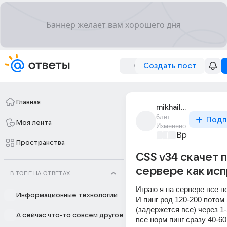
Создать пост
Главная
mikhail_34503
6лет
Подп
Моя лента
Изменено
Время игр
+3
Пространства
CSS v34 скачет п
сервере как исп
В ТОПЕ НА ОТВЕТАХ
Играю я на сервере все но
Информационные технологии
И пинг род 120-200 потом 
(задержется все) через 1-
А сейчас что-то совсем другое
все норм пинг сразу 40-60..