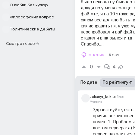
было некогда ну бывало т
О любви без купюр
дождя но у меня солнце, а 
фай мтс, я на 10 этаже ра
Философский вопрос
окном все должно быть нор
как исправить пж я уже м
Политические дебаты
перепробовал и вай фай в
ставил и в пк рылся и тд.
Спасибо....
Смотреть все
мнения
#css
0
4
По дате
По рейтингу
zelionyi_kokteil
6лет
Ученик
Здравствуйте, есть 
причин возникновени
помех: 1. Проблемы
хостом сервера: а) 
сервер находиться о