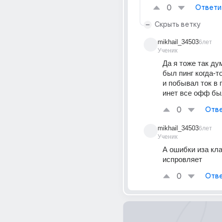
0
Ответи
Скрыть ветку
mikhail_34503
6лет
Ученик
Да я тоже так дум
был пинг когда-т
и побывал ток в 
инет все офф бы
0
Отве
mikhail_34503
6лет
Ученик
А ошибки иза кла
испровляет
0
Отве