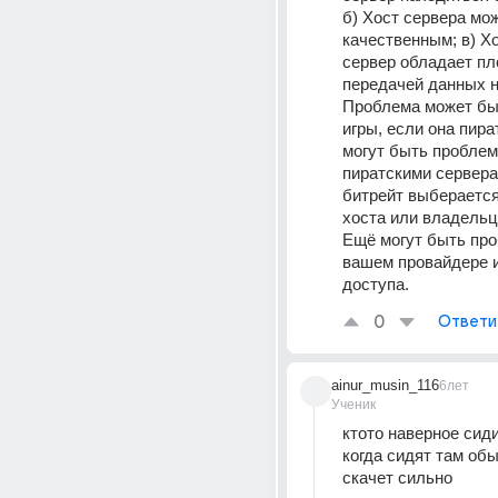
б) Хост сервера мож
качественным; в) Хо
сервер обладает пл
передачей данных на
Проблема может быт
игры, если она пират
могут быть проблем
пиратскими серверам
битрейт выберается
хоста или владельц
Ещё могут быть про
вашем провайдере и
доступа.
0
Ответи
ainur_musin_116
6лет
Ученик
ктото наверное сиди
когда сидят там обы
скачет сильно