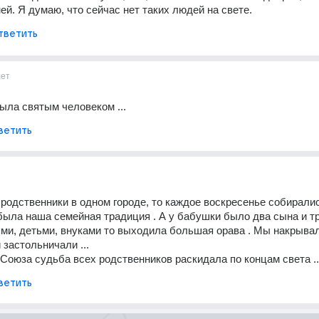
ей. Я думаю, что сейчас нет таких людей на свете.
тветить
лет
ла святым человеком ...
ветить
 родственники в одном городе, то каждое воскресенье собиралис
была наша семейная традиция . А у бабушки было два сына и тр
ьями, детьми, внуками то выходила большая орава . Мы накрывал
 застольничали ...
Союза судьба всех родственников раскидала по концам света ..
ветить