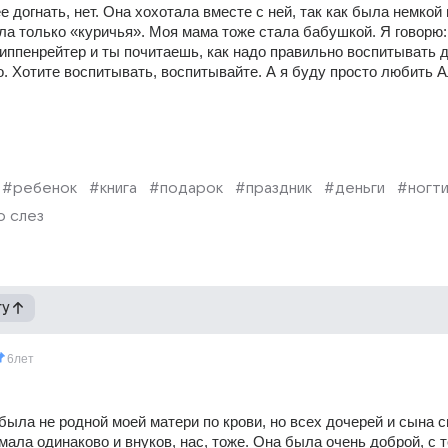
 догнать, нет. Она хохотала вместе с ней, так как была немкой и
а только «куричья». Моя мама тоже стала бабушкой. Я говорю:
иппенрейтер и ты почитаешь, как надо правильно воспитывать де
о. Хотите воспитывать, воспитывайте. А я буду просто любить А
#ребенок
#книга
#подарок
#праздник
#деньги
#ногт
о слез
гу
6лет
ыла не родной моей матери по крови, но всех дочерей и сына св
мала одинаково и внуков, нас, тоже. Она была очень доброй, с т