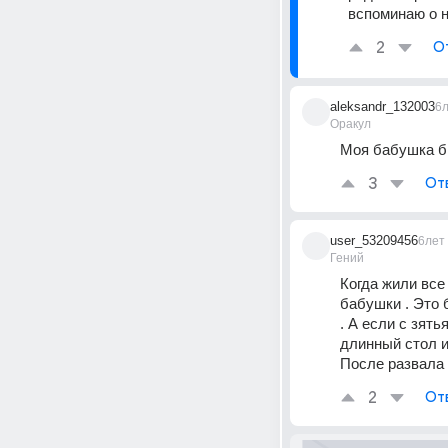
вспоминаю о н
2
О
aleksandr_132003
6
Оракул
Моя бабушка бы
3
От
user_53209456
6лет
Гений
Когда жили все
бабушки . Это 
. А если с зят
длинный стол и
После развала 
2
От