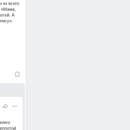
 из всего 
 «Мама, 
тей. А 
лису».
и
оего 
еплотой 