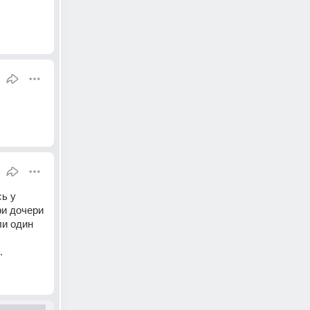
ь у 
и дочери 
и один 
.