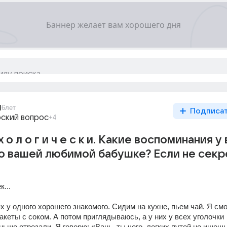
1
6лет
Подписа
ский вопрос
+4
и х о л о г и ч е с к и. Какие воспоминания у
о вашей любимой бабушке? Если не секр
...
ях у одного хорошего знакомого. Сидим на кухне, пьем чай. Я смот
пакеты с соком. А потом приглядываюсь, а у них у всех уголочки 
ьше отрезали. Я говорю: «Вань, ты чего, легких путей не ищешь