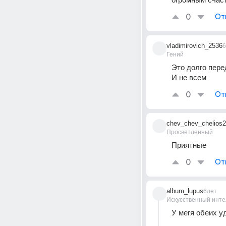
0
От
vladimirovich_2536
6
Гений
Это долго перед
И не всем
0
От
chev_chev_chelios2
Просветленный
Приятные
0
От
album_lupus
6лет
Искусственный инте
У мегя обеих уд