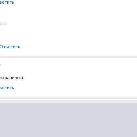
ветить
6лет
Ответить
т
сохранилось
ветить