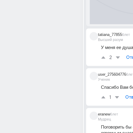
tatiana_77855
6лет
Высший разум
У меня ее душа
2
От
user_275604776
6ле
Ученик
Спасибо Вам бо
1
Отв
eranew
6лет
Мудрец
Поговорить бы 
огромным счас