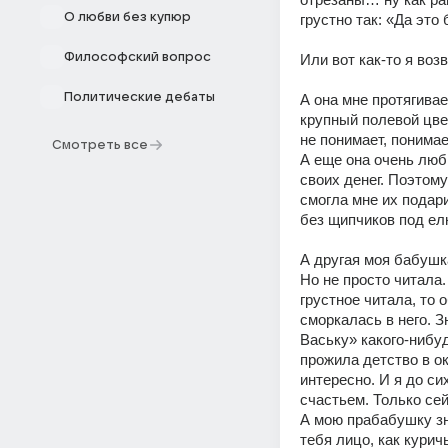
О любви без купюр
грустно так: «Да эт
Философский вопрос
Или вот как-то я во
Политические дебаты
А она мне протягивае
крупный полевой цвет
не понимает, понима
Смотреть все
А еще она очень люби
своих денег. Поэтому
смогла мне их подарит
без щипчиков под ел
А другая моя бабушк
Но не просто читала.
грустное читала, то 
сморкалась в него. 
Ваську» какого-нибу
прожила детство в о
интересно. И я до си
счастьем. Только се
А мою прабабушку зна
тебя лицо, как курич