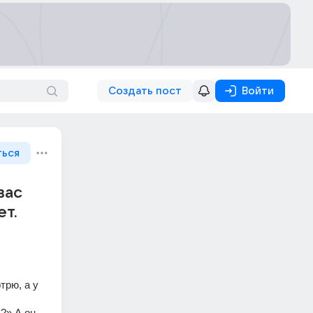
Создать пост
Войти
ться
 вас
ет.
рю, а у 
?» А он 