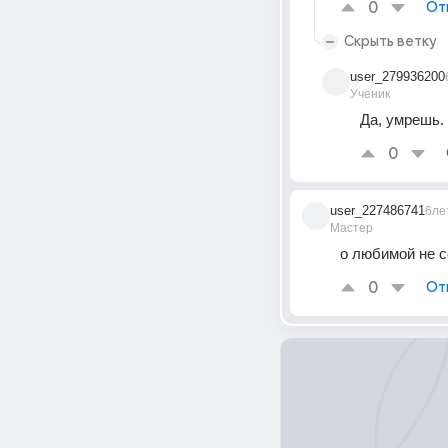
0
От
Скрыть ветку
user_279936200
Ученик
Да, умрешь.
0
user_227486741
6ле
Мастер
о любимой не 
0
От