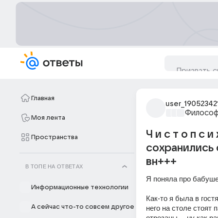
Главная
user_19052342
Философ
Моя лента
Ч и с т о п с 
Пространства
сохранились 
вн+++
В ТОПЕ НА ОТВЕТАХ
Я поняла про бабушек
Информационные технологии
Как-то я была в гост
А сейчас что-то совсем другое
него на столе стоят 
отрезаны… ну как ран