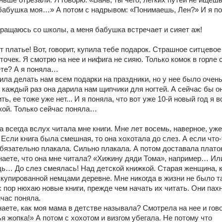
о бабушка моя…» А потом с надрывом: «Понимаешь, Лен?» И я по
звращаюсь со школы, а меня бабушка встречает и сияет аж!
т платье! Вот, говорит, купила тебе подарок. Страшное ситцевое 
очек. Я смотрю на нее и нифига не сияю. Только комок в горле с
ете? А я поняла…
ла делать нам всем подарки на праздники, но у нее было очень
 каждый раз она дарила нам щипчики для ногтей. А сейчас бы он
ь, ее тоже уже нет... И я поняла, что вот уже 10-й новый год я в
кой. Только сейчас поняла…
а всегда вслух читала мне книги. Мне лет восемь, наверное, уж
 Если книга была смешная, то она хохотала до слез. А если что-т
обязательно плакала. Сильно плакала. А потом доставала платок
Знаете, что она мне читала? «Хижину дяди Тома», например… Или
дь… До слез смеялась! Над детской книжкой. Старая женщина, к
ккупированной немцами деревне. Мне никогда в жизни не было та
х пор нюхаю новые книги, прежде чем начать их читать. Они пахн
йчас поняла.
ете, как моя мама в детстве называла? Смотрела на нее и гово
ья жопка!» А потом с хохотом и визгом убегала. Не потому что 