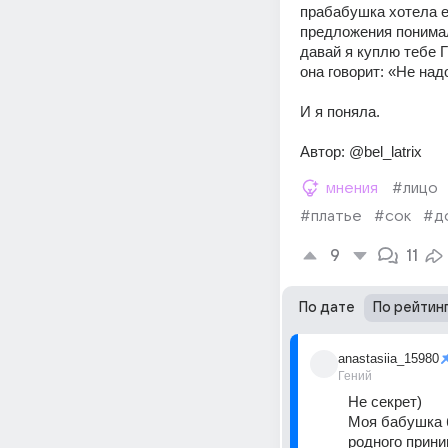
прабабушка хотела ее
предложения понимал
давай я куплю тебе Г
она говорит: «Не над
И я поняла.
Автор: @bel_latrix
мнения
#лицо
#платье
#сок
#д
9
11
По дате
По рейтин
anastasiia_15980
Гений
Не секрет)
Моя бабушка б
родного прини