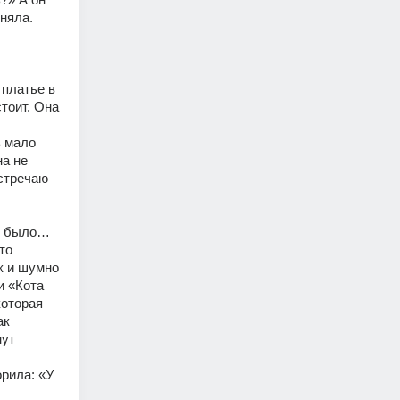
няла.
платье в 
тоит. Она 
 мало 
а не 
стречаю 
е было… 
о 
 и шумно 
 «Кота 
оторая 
к 
ут 
рила: «У 