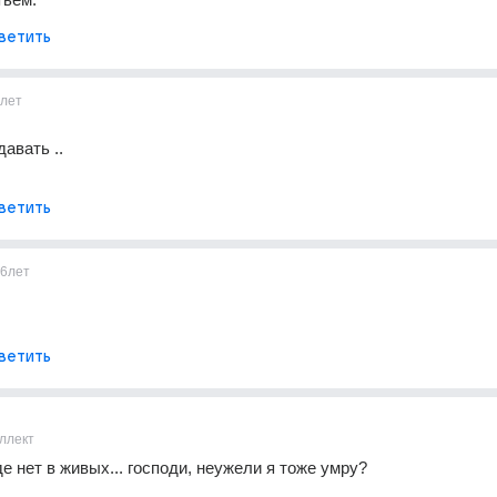
ветить
лет
авать ..
ветить
6лет
ветить
ллект
е нет в живых... господи, неужели я тоже умру?