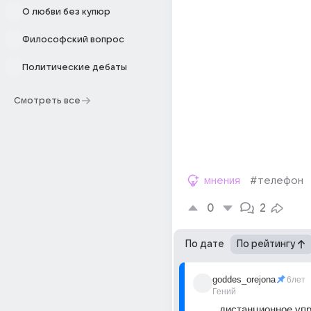
О любви без купюр
Философский вопрос
Политические дебаты
Смотреть все
мнения
#телефон
0
2
По дате
По рейтингу
goddes_orejona
6лет
Гений
дистанционное упр