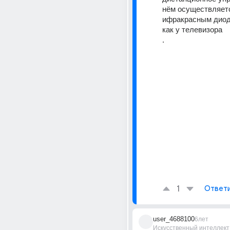
нём осуществляетс
ифракрасным диод
как у телевизора
.
1
Ответ
user_4688100
6лет
Искусственный интеллект