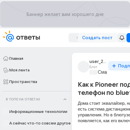
Создать пост
Главная
user_207793120
Подп
6лет
Моя лента
Смартфоны
+1
Пространства
Как к Pioneer п
телефон по blue
В ТОПЕ НА ОТВЕТАХ
Дома стоит эквалайзер, н
есть система дистанционн
Информационные технологии
управления. Но в блютузе 
появляется, как его вклю
А сейчас что-то совсем другое