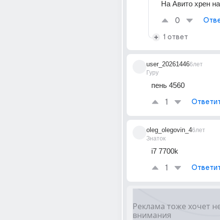
На Авито хрен н
0
Отве
1 ответ
user_20261446
6лет
Гуру
пень 4560
1
Ответи
oleg_olegovin_4
6лет
Знаток
i7 7700k
1
Ответи