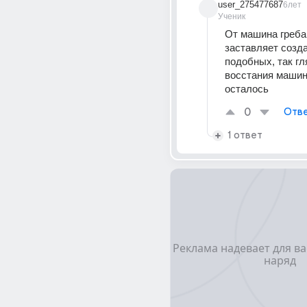
user_275477687
6лет
Ученик
От машина гребан
заставляет созда
подобных, так гля
восстания машин 
осталось
0
Отве
1 ответ