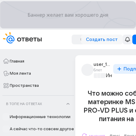
Создать пост
Главная
user_183559913
Подп
6лет
Моя лента
Информацио
Пространства
Что можно соб
материнке MS
В ТОПЕ НА ОТВЕТАХ
PRO-VD PLUS и 
Информационные технологии
питания на
А сейчас что-то совсем другое