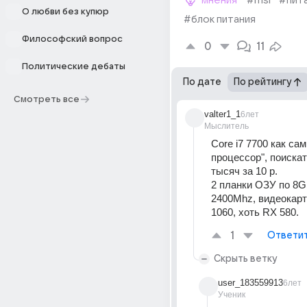
мнения
#msi
#пит
О любви без купюр
#блок питания
Философский вопрос
0
11
Политические дебаты
По дате
По рейтингу
Смотреть все
valter1_1
6лет
Мыслитель
Core i7 7700 как са
процессор", поискат
тысяч за 10 р.
2 планки ОЗУ по 8Gb
2400Mhz, видеокарт
1060, хоть RX 580.
1
Ответи
Скрыть ветку
user_183559913
6лет
Ученик