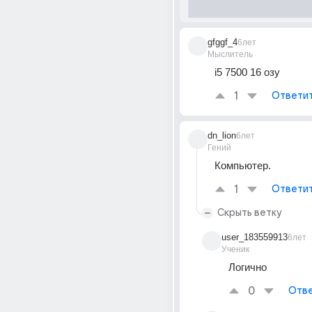
gfggf_4
6лет
Мыслитель
i5 7500 16 озу
1
Ответи
dn_lion
6лет
Гений
Компьютер.
1
Ответи
Скрыть ветку
user_183559913
6лет
Ученик
Логично
0
Отве