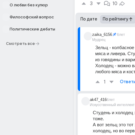
3
10
О любви без купюр
Философский вопрос
По дате
По рейтингу
Политические дебаты
zaika_6156
6лет
Мудрец
Смотреть все
Зельц - колбасное 
мяса и ливера. Сту
из говядины и варит
Холодец - можно ва
любого мяса и кост
1
Ответ
ak47_416
6лет
Искусственный интеллект
Студень и холодец э
тоже.
А вот зельц это тот 
холодец, но во перв