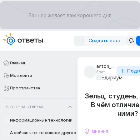
Создать пост
Главная
anton_chekhov_2076
Подп
6лет
Моя лента
Едариум
Пространства
Зельц, студень,
В чём отличи
В ТОПЕ НА ОТВЕТАХ
ними?
Информационные технологии
мнения
А сейчас что-то совсем другое