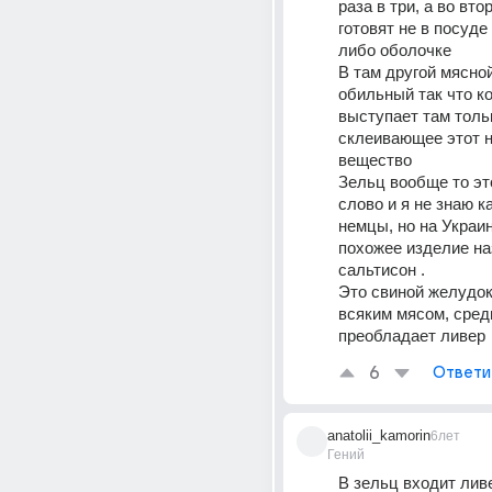
раза в три, а во втор
готовят не в посуде 
либо оболочке
B там другой мясной
обильный так что ко
выступает там тольк
склеивающее этот н
вещество
Зельц вообще то эт
слово и я не знаю ка
немцы, но на Украин
похожее изделие на
сальтисон .
Это свиной желудок
всяким мясом, среди
преобладает ливер
6
Ответи
anatolii_kamorin
6лет
Гений
В зельц входит ливе