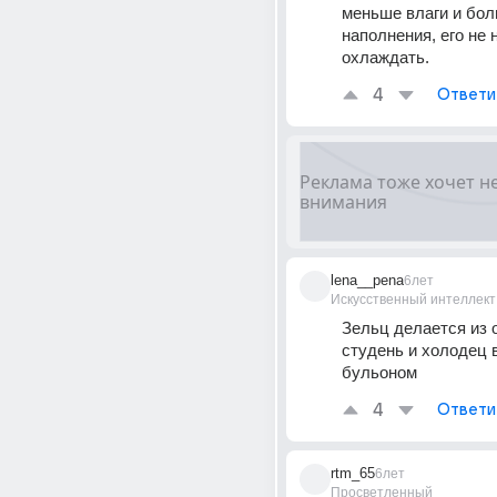
меньше влаги и бол
наполнения, его не 
охлаждать.
4
Ответи
lena__pena
6лет
Искусственный интеллект
Зельц делается из о
студень и холодец в
бульоном
4
Ответи
rtm_65
6лет
Просветленный