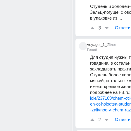
Студень и холодец-
Зельц-погуще, с ово
в упаковке из ...
3
Ответи
voyager_1_2
6лет
Гений
Для студня нужны т
говядина, в остальн
закладывать практич
Студень более коле
мягкий, остальные 
имеют крепкое желе.
подробнее на FB.ru:
icle/237109/chem-otl
en-ot-holodtsa-studen
-zalivnoe-v-chem-raz
2
Ответи