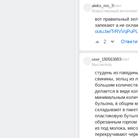
aleks_mo_3
6лет
Искусственный интеллект
вот правильный зель
запекают а не охла
outu.be/TrRVVqPuP
2
Ответи
user_180563883
6лет
Мыслитель
студень из говядины
свинины, зельц из л
большим количеств
делается в виде кол
минимальным колич
бульона, в общем м
складывают в пакет 
пластиковую бутылк
обрезанным горлом и
из под молока, мясо
перекручивают чере