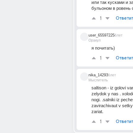
или так кусками и з
бульоном в ровень 
1
Ответи
user_65597225
6лет
Оракул
я почитать)
1
Ответи
nika_14293
6лет
Мыслитель
saltison - iz golovi var
zelydok y nas . xolode
nogi. .salniki iz peche
zavirachivaut v setky 
zariat.
1
Ответи