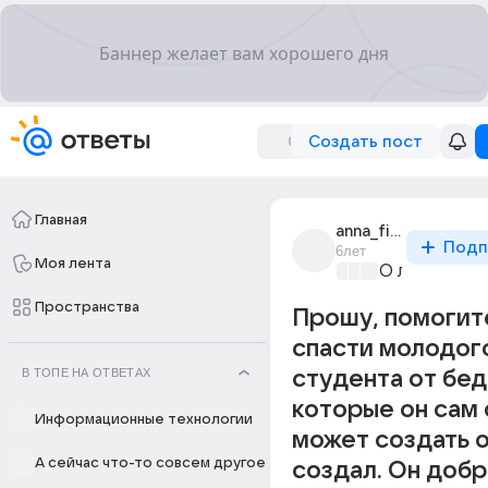
Создать пост
Главная
anna_finogenova_84
Подп
6лет
Моя лента
О любви без
Пространства
Прошу, помогите
спасти молодог
В ТОПЕ НА ОТВЕТАХ
студента от бед
которые он сам
Информационные технологии
может создать о
А сейчас что-то совсем другое
создал. Он добр