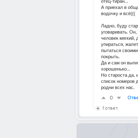
отец-тиран...
А приехал в обща
водочку и всё(((
Ладно, буду стар
уговаривать. Он, 
человек мягкий, 
упираться, жалет
пытаться своими
покрыть.
Да и сам он выпи
хорошенько...
Но староста да, 
список номеров 
родни всех нас.
0
Отве
1 ответ