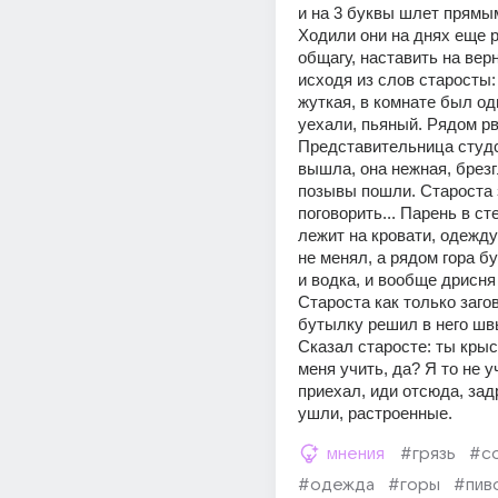
и на 3 буквы шлет прямы
Ходили они на днях еще ра
общагу, наставить на верн
исходя из слов старосты: 
жуткая, в комнате был оди
уехали, пьяный. Рядом рво
Представительница студс
вышла, она нежная, брезг
позывы пошли. Староста 
поговорить... Парень в сте
лежит на кровати, одежду
не менял, а рядом гора бу
и водка, и вообще дрисня 
Староста как только загов
бутылку решил в него швы
Сказал старосте: ты крыс
меня учить, да? Я то не у
приехал, иди отсюда, задр
ушли, растроенные.
мнения
#грязь
#с
#одежда
#горы
#пив