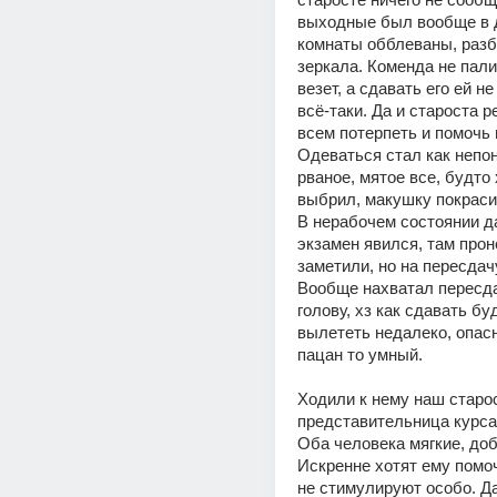
выходные был вообще в д
комнаты обблеваны, разби
зеркала. Коменда не палит
везет, а сдавать его ей не
всё-таки. Да и староста р
всем потерпеть и помочь п
Одеваться стал как непоня
рваное, мятое все, будто 
выбрил, макушку покрасил
В нерабочем состоянии да
экзамен явился, там проне
заметили, но на пересдачу 
Вообще нахватал пересда
голову, хз как сдавать буд
вылететь недалеко, опасн
пацан то умный.
Ходили к нему наш старос
представительница курса 
Оба человека мягкие, доб
Искренне хотят ему помоч
не стимулируют особо. Да 