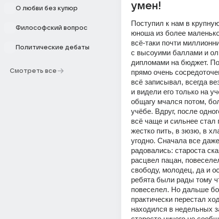
умен!
О любви без купюр
Поступил к нам в крупную
Философский вопрос
юноша из более маленьког
всё-таки почти миллионни
Политические дебаты
с высоуими баллами и о
дипломами на бюджет. По
Смотреть все
прямо очень сосредоточен
всё записывал, всегда вез
и видели его только на учё
общагу мчался потом, бол
учёбе. Вдруг, после одног
всё чаще и сильнее стал п
жестко пить, в зюзю, в хла
угодно. Сначала все даже 
радовались: староста сказ
расцвел пацан, повеселел
свободу, молодец, да и о
ребята были рады тому чт
повеселел. Но дальше бо
практически перестал ход
находился в недельных за
старосте ничего не сообщ