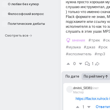
нужна просто хорошая муз
О любви без купюр
слушаю инструментал, джа
) только что именно скачат
Философский вопрос
Flack формате не знаю, М
подскажите или ссылку ко
Политические дебаты
исполнителя а то как то з
слушать в этих ушах MP
Смотреть все
мнения
#трек
#ск
#музыка
#джаз
#рок
#исполнитель
#mp3
0
1
По дате
По рейтингу
dmitrii_58381
6лет
Мастер
https://flactor.ru/rock
1
Ответи