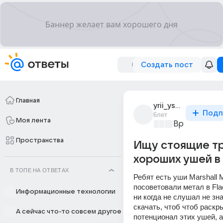
Создать пост
Главная
yrii_ysupov_1
Подп
6лет
Моя лента
Время музык
Пространства
Ищу стоящие тр
хороших ушей в 
В ТОПЕ НА ОТВЕТАХ
Ребят есть уши Marshall Ma
посоветовали метал в Flac
Информационные технологии
ни когда не слушал не зна
скачать, чтоб чтоб раскры
А сейчас что-то совсем другое
потенционал этих ушей, а