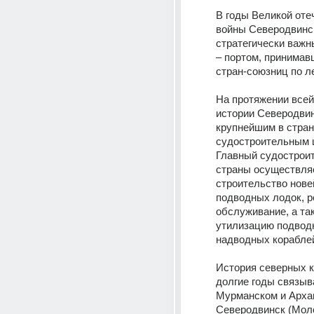
В годы Великой оте
войны Северодвинс
стратегически важн
– портом, принимавш
стран-союзниц по л
На протяжении всей 
истории Северодвин
крупнейшим в стран
судостроительным ц
Главный судостроит
страны осуществляе
строительство нове
подводных лодок, ре
обслуживание, а так
утилизацию подводн
надводных корабле
История северных к
долгие годы связыв
Мурманском и Архан
Северодвинск (Моло