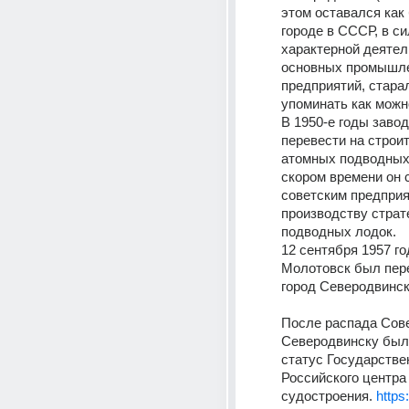
этом оставался как 
городе в СССР, в си
характерной деятел
основных промышле
предприятий, старал
упоминать как можн
В 1950-е годы заво
перевести на строит
атомных подводных 
скором времени он 
советским предприя
производству страте
подводных лодок.
12 сентября 1957 год
Молотовск был пере
город Северодвинск
После распада Сове
Северодвинску было
статус Государствен
Российского центра 
судостроения. 
https