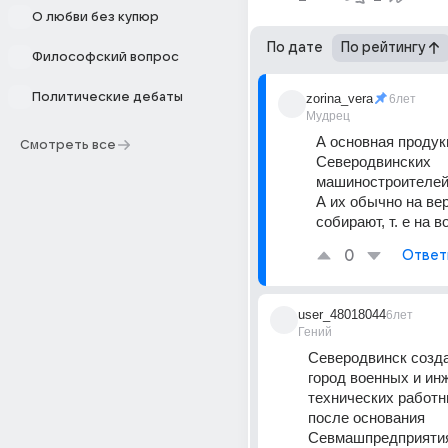
О любви без купюр
По дате
По рейтингу
Философский вопрос
Политические дебаты
zorina_vera
6лет
Мудрец
А основная продук
Смотреть все
Северодвинских 
машиностроителей 
А их обычно на ве
собирают, т. е на в
0
Ответ
user_48018044
6лет
Гений
Северодвинск созда
город военных и ин
технических работн
после основания 
Севмашпредприятия в