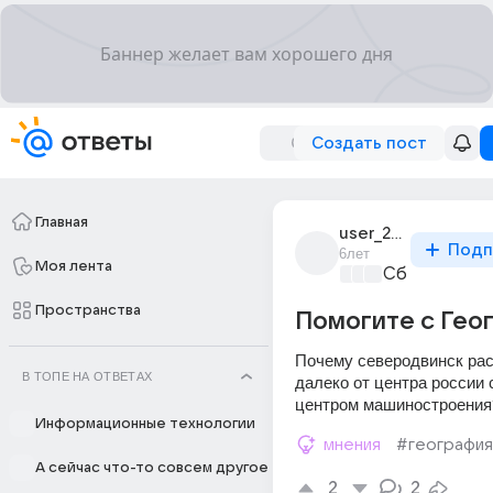
Создать пост
Главная
user_203757294
Подп
6лет
Моя лента
Сборная До
Пространства
Помогите с Гео
Почему северодвинск ра
В ТОПЕ НА ОТВЕТАХ
далеко от центра россии 
центром машиностроения
Информационные технологии
мнения
#география
А сейчас что-то совсем другое
2
2