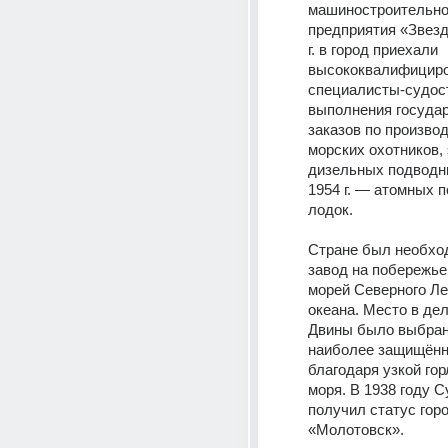
машиностроительног
предприятия «Звездо
г. в город приехали 
высококвалифициро
специалисты-судост
выполнения государ
заказов по произво
морских охотников, 
дизельных подводны
1954 г. — атомных 
лодок.
Стране был необход
завод на побережье 
морей Северного Ле
океана. Место в дел
Двины было выбрано
наиболее защищённо
благодаря узкой гор
моря. В 1938 году С
получил статус горо
«Молотовск».