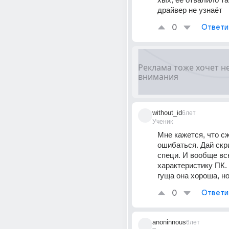
драйвер не узнаёт
0
Ответи
without_id
6лет
Ученик
Мне кажется, что сжо
ошибаться. Дай скр
специ. И вообще вс
характеристику ПК.
гуща она хороша, но
0
Ответи
anoninnous
6лет