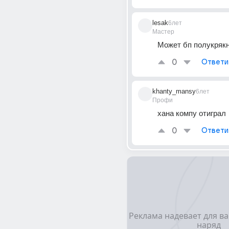
lesak
6лет
Мастер
Может бп полукряк
0
Ответи
khanty_mansy
6лет
Профи
хана компу отиграл
0
Ответи