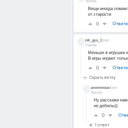
Тролль
Вещи иногда ломают
от старости
0
Ответи
nik_gyu_1
6лет
Ученик
Меньше в игрушки н
В игры играют толь
0
Ответи
Скрыть ветку
anoninnous
6лет
Тролль
Ну расскажи нам 
не дебилы))
0
Отве
1 ответ