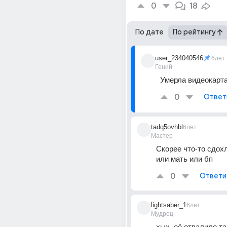
0
18
По дате
По рейтингу
user_234040546
6лет
Гений
Умерла видеокарта
0
Ответ
tadq5ovhbl
6лет
Мастер
Скорее что-то сдохл
или мать или бп
0
Ответи
lightsaber_1
6лет
Мудрец
хых, её отвалило так