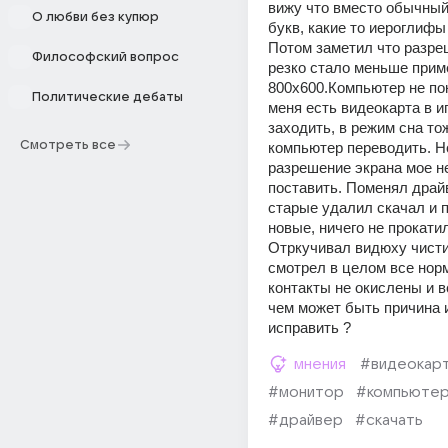
вижу что вместо обычный
О любви без купюр
букв, какие то иероглифы
Потом заметил что разреш
Философский вопрос
резко стало меньше приме
800x600.Компьютер не пок
Политические дебаты
меня есть видеокарта в иг
заходить, в режим сна тож
Смотреть все
компьютер переводить. Н
разрешение экрана мое не
поставить. Поменял драйв
старые удалил скачал и п
новые, ничего не прокатил
Отркучивал видюху чистил
смотрел в целом все норм
контакты не окислены и в
чем может быть причина и 
исправить ?
мнения
#видеокар
#монитор
#компьюте
#драйвер
#скачать