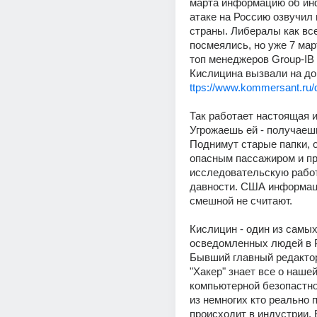
марта информацию об ин
атаке на Россию озвучил 
страны. Либералы как все
посмеялись, но уже 7 март
топ менеджеров Group-IB 
Кислицина вызвали на до
ttps://www.kommersant.ru
Так работает настоящая и
Угрожаешь ей - получаешь
Поднимут старые папки, о
опасным пассажиром и пр
исследовательскую работ
давности. США информац
смешной не считают.
Кислицин - один из самых
осведомленных людей в Р
Бывший главный редактор
"Хакер" знает все о нашей
компьютерной безопастнос
из немногих кто реально п
происходит в индустрии. 