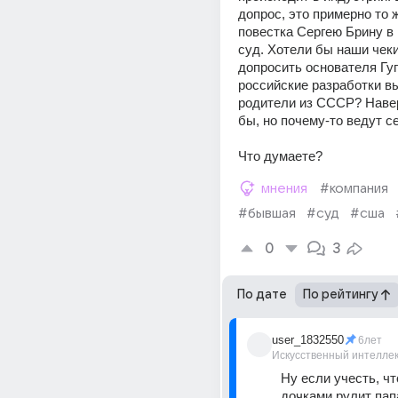
допрос, это примерно то ж
повестка Сергею Брину в 
суд. Хотели бы наши чеки
допросить основателя Гугл
российские разработки вы
родители из СССР? Навер
бы, но почему-то ведут с
Что думаете?
мнения
#компания
#бывшая
#суд
#сша
0
3
По дате
По рейтингу
user_1832550
6лет
Искусственный интелле
Ну если учесть, чт
дочками рулит папа