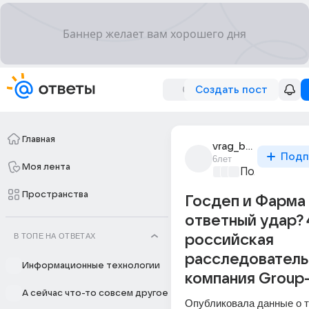
Создать пост
Главная
vrag_budet_razbit
Подп
6лет
Моя лента
Политически
Пространства
Госдеп и Фарма
ответный удар? 
В ТОПЕ НА ОТВЕТАХ
российская
расследователь
Информационные технологии
компания Group-
А сейчас что-то совсем другое
Опубликовала данные о то