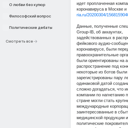
идет проплаченная компан
О любви без купюр
коронавируса в Москве и 
ria.ru/20200304/156815904
Философский вопрос
Данные, полученные спец
Политические дебаты
Group-IB, об аккаунтах, 
задействованных в распр
Смотреть все
фейкового аудио-сообщен
коронавирусе, были перед
правоохранительные орга
были ориентированы на а
распространение под конк
некоторые из ботов были 
зарегистрированы пару ле
одинаковой датой создани
сложно догадаться, что и
компании по нагнетанию п
стране могли стать крупн
международные корпораци
заинтересованные в сбыт
медицинской продукции и 
политические покровители