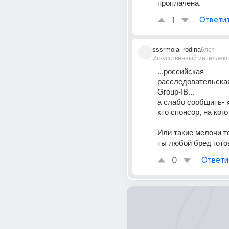
проплачена.
1
Ответи
sssrmoia_rodina
6лет
Искусственный интеллект
...российская 
расследовательская
Group-IB...
а слабо сообщить- к
кто спонсор, на ког
Или такие мелочи т
ты любой бред гото
0
Ответи