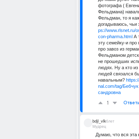
фотографа ( Евгени
Фельдмана) наваль
Фельдман, то я каж
догадываюсь, чьи э
ps://www.rlsnet.ru/
con-pharma.html
 А 
эту семейку-и про 
про завоз из герма
Фельдманом детски
не прошедших испы
людях. Ну а кто из
людей связался бы
навальным? 
https:/
nal.com/tag/Бебчу
сандровна
1
Ответ
bdjl_vlk
6лет
Мудрец
Думаю, что вся эта 