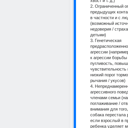
хвост и т. д.)
2. Ограниченный оп
предыдущих контак
в частности и с л
(возможный источни
недоверия / страха
детьми)
3. Генетическая 
предрасположеннос
агрессии (например
к агрессии борьбы 
пугливость, повыш
чувствительность к
низкий порог тормо
рычания / укусов)
4. Непреднамеренн
агрессивного повед
членами семьи (на
поглаживание / отв
внимания для того,
собака перестала р
если взрослый в п
ребенка уделяет м