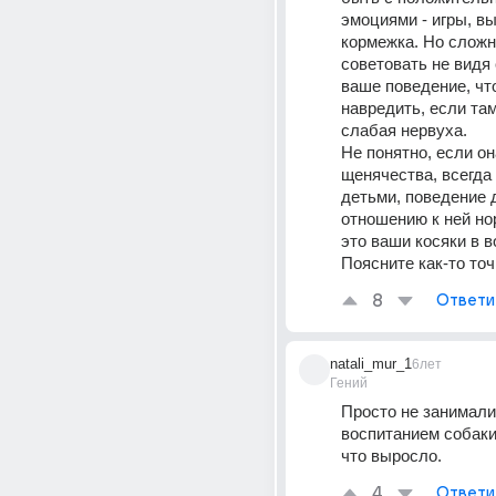
эмоциями - игры, выг
кормежка. Но сложно
советовать не видя 
ваше поведение, что
навредить, если там
слабая нервуха.
Не понятно, если она
щенячества, всегда 
детьми, поведение д
отношению к ней нор
это ваши косяки в в
Поясните как-то точ
8
Ответи
natali_mur_1
6лет
Гений
Просто не занимали
воспитанием собаки 
что выросло.
4
Ответи