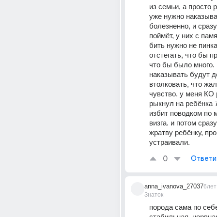
из семьи, а просто р
уже нужно наказыват
болезненно, и сразу 
поймёт, у них с памя
бить нужно не пинка
отстегать, что бы пр
что бы было много. 
наказывать будут де
втолковать, что жал
чувство. у меня КО 
рыкнул на ребёнка 7
избит поводком по м
визга. и потом сразу
жратву ребёнку, про
устраивали.
0
Ответи
anna_ivanova_27037
6лет
Знаток
порода сама по себе
стабильная, нервная