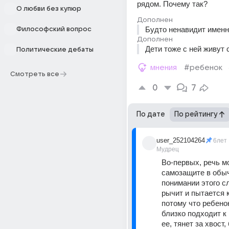
рядом. Почему так?
О любви без купюр
Дополнен
Будто ненавидит именн
Философский вопрос
Дополнен
Дети тоже с ней живут 
Политические дебаты
мнения
#ребенок
Смотреть все
0
7
По дате
По рейтингу
user_252104264
6лет
Мудрец
Во-первых, речь мо
самозащите в обыч
понимании этого сл
рычит и пытается к
потому что ребено
близко подходит к 
ее, тянет за хвост, 