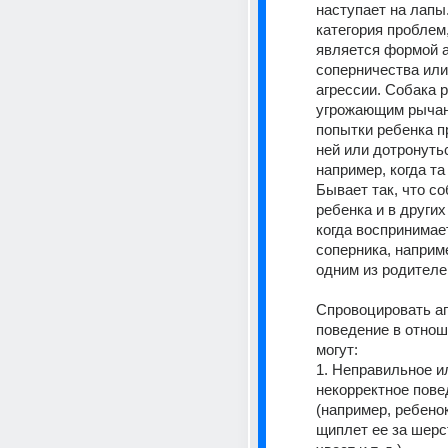
наступает на лапы.
категория проблем,
является формой а
соперничества или
агрессии. Собака р
угрожающим рычан
попытки ребенка пр
ней или дотронутьс
например, когда та 
Бывает так, что со
ребенка и в других
когда воспринимает
соперника, например
одним из родителе
Спровоцировать аг
поведение в отнош
могут:
1. Неправильное ил
некорректное пове
(например, ребенок
щиплет ее за шерст