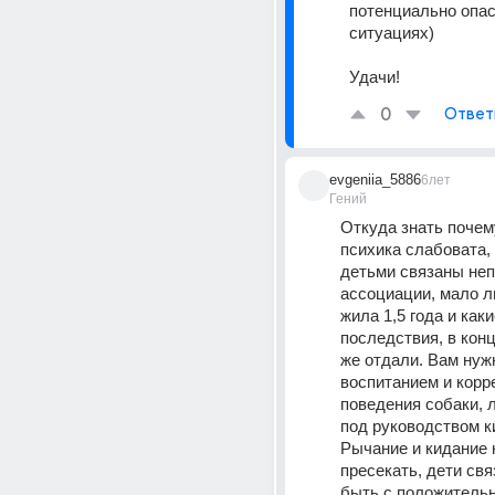
потенциально опас
ситуациях)
Удачи!
0
Ответ
evgeniia_5886
6лет
Гений
Откуда знать почему
психика слабовата, 
детьми связаны неп
ассоциации, мало ли
жила 1,5 года и каки
последствия, в конц
же отдали. Вам нужн
воспитанием и корре
поведения собаки, л
под руководством ки
Рычание и кидание 
пресекать, дети св
быть с положительн