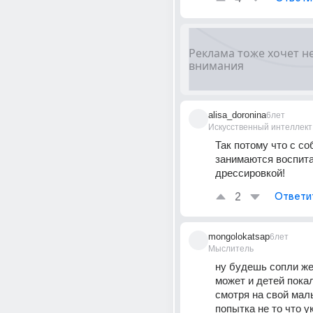
alisa_doronina
6лет
Искусственный интеллект
Так потому что с соб
занимаются воспита
дрессировкой!
2
Ответи
mongolokatsap
6лет
Мыслитель
ну будешь сопли же
может и детей покал
смотря на свой малы
попытка не то что ук