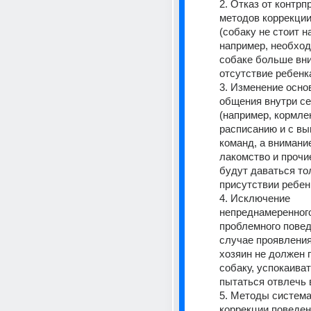
2. Отказ от контрп
методов коррекции
(собаку не стоит на
например, необход
собаке больше вни
отсутствие ребенк
3. Изменение осно
общения внутри се
(например, кормлен
расписанию и с вы
команд, а внимание,
лакомство и прочи
будут даваться тол
присутствии ребен
4. Исключение 
непреднамеренного
проблемного поведе
случае проявления
хозяин не должен г
собаку, успокаиват
пытаться отвлечь 
5. Методы система
коррекции поведени