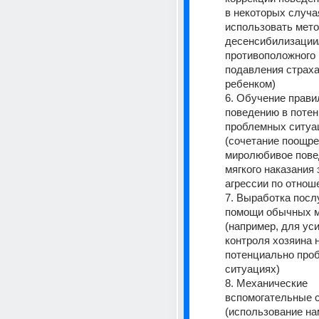
в некоторых случа
использовать мето
десенсибилизации/
противоположного 
подавления страха
ребенком)
6. Обучение прави
поведению в потен
проблемных ситуац
(сочетание поощрен
миролюбивое повед
мягкого наказания 
агрессии по отнош
7. Выработка посл
помощи обычных м
(например, для уси
контроля хозяина н
потенциально про
ситуациях)
8. Механические 
вспомогательные с
(использование на