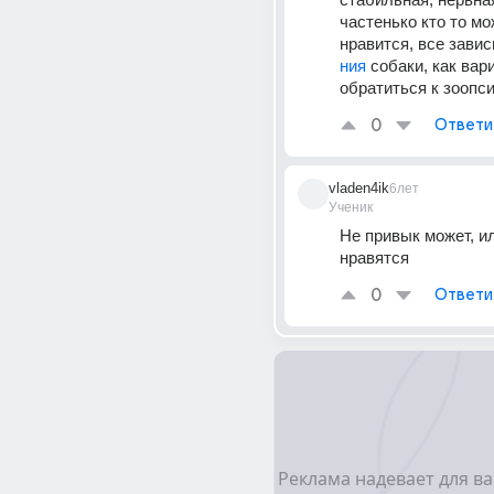
частенько кто то мож
нравится, все завис
ния
 собаки, как вари
обратиться к зоопс
0
Ответи
vladen4ik
6лет
Ученик
Не привык может, ил
нравятся
0
Ответи