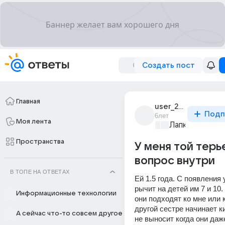
Создать пост
Главная
user_268038032
Подп
6лет
Моя лента
Лапки и хвост
Пространства
У меня той терь
вопрос внутри
В ТОПЕ НА ОТВЕТАХ
Ей 1.5 года. С появления у
рычит на детей им 7 и 10.
Информационные технологии
они подходят ко мне или к
другой сестре начинает к
А сейчас что-то совсем другое
не выносит когда они даж