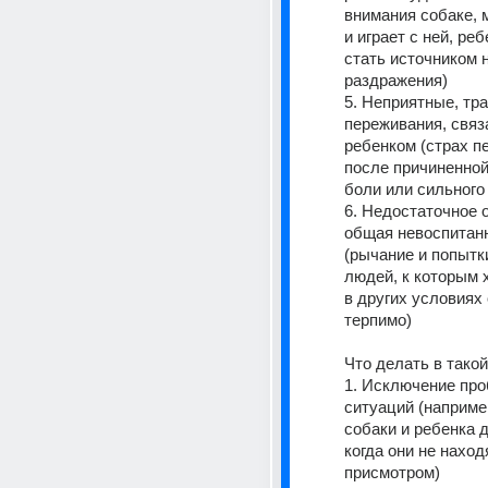
внимания собаке, 
и играет с ней, реб
стать источником н
раздражения)
5. Неприятные, тр
переживания, связ
ребенком (страх п
после причиненной
боли или сильного
6. Недостаточное о
общая невоспитанн
(рычание и попытки
людей, к которым х
в других условиях 
терпимо)
Что делать в тако
1. Исключение про
ситуаций (например
собаки и ребенка др
когда они не наход
присмотром)