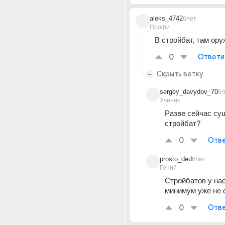
aleks_4742
6лет
Профи
В стройбат, там ору
0
Ответи
Скрыть ветку
sergey_davydov_70
6л
Ученик
Разве сейчас сущ
стройбат?
0
Отве
prosto_ded
6лет
Гений
Стройбатов у нас 
минимум уже не 
0
Отве