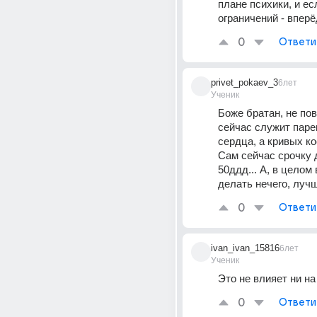
плане психики, и ес
ограничений - вперё
0
Ответи
privet_pokaev_3
6лет
Ученик
Боже братан, не повл
сейчас служит парен
сердца, а кривых ко
Сам сейчас срочку 
50ддд... А, в целом 
делать нечего, лучш
0
Ответи
ivan_ivan_15816
6лет
Ученик
Это не влияет ни на
0
Ответи