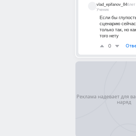
vlad_epifanov_84
6лет
Ученик
Если бы глупость
сценарию сейчас 
только так, но ка
того нету
0
Отве