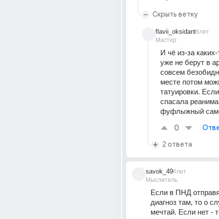
Скрыть ветку
flavii_oksidant
6лет
Мастер
И чё из-за каких-
уже не берут в а
совсем безобидны
месте потом можн
татуировки. Если 
спасала реанимац
фуфлыжный сам
0
Отве
2 ответа
savok_49
6лет
Мыслитель
Если в ПНД отправят
диагноз там, то о сл
мечтай. Если нет - т