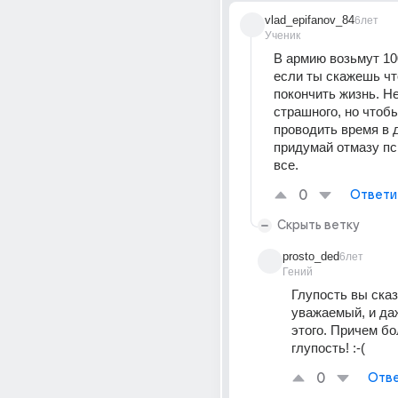
vlad_epifanov_84
6лет
Ученик
В армию возьмут 10
если ты скажешь что
покончить жизнь. Не
страшного, но чтобы
проводить время в д
придумай отмазу пси
все.
0
Ответи
Скрыть ветку
prosto_ded
6лет
Гений
Глупость вы сказ
уважаемый, и даж
этого. Причем б
глупость! :-(
0
Отве