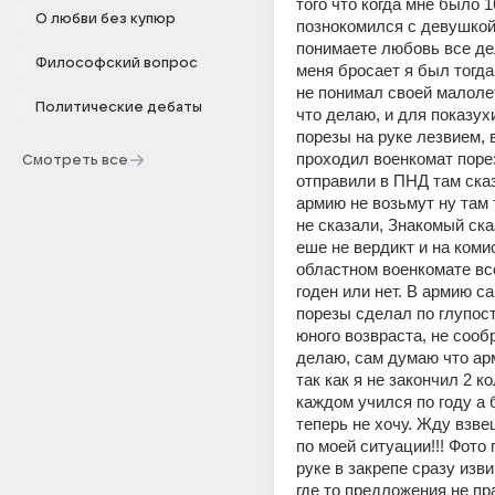
того что когда мне было 16
О любви без купюр
познокомился с девушкой,
понимаете любовь все дел
Философский вопрос
меня бросает я был тогда 
не понимал своей малолет
Политические дебаты
что делаю, и для показух
порезы на руке лезвием, в
проходил военкомат поре
Смотреть все
отправили в ПНД там сказ
армию не возьмут ну там т
не сказали, Знакомый сказ
еше не вердикт и на комис
областном военкомате вс
годен или нет. В армию сам
порезы сделал по глупости
юного возвраста, не сообр
делаю, сам думаю что ар
так как я не закончил 2 к
каждом учился по году а б
теперь не хочу. Жду взве
по моей ситуации!!! Фото 
руке в закрепе сразу изви
где то предложения не пр