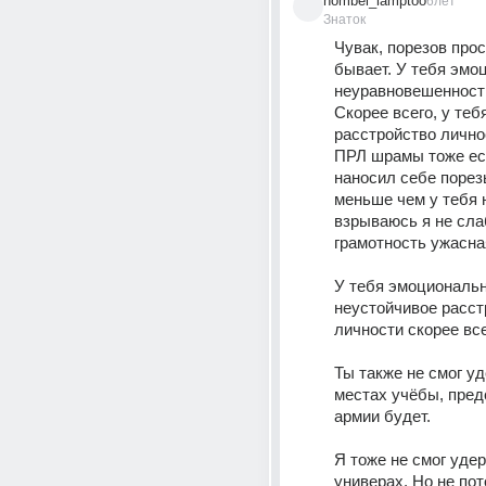
nombel_lamptoo
6лет
Знаток
Чувак, порезов прост
бывает. У тебя эмоц.
неуравновешенность
Скорее всего, у тебя
расстройство личнос
ПРЛ шрамы тоже ест
наносил себе порезы
меньше чем у тебя н
взрываюсь я не слаб
грамотность ужасна
У тебя эмоциональн
неустойчивое расст
личности скорее все
Ты также не смог уд
местах учёбы, предс
армии будет.
Я тоже не смог удер
универах. Но не пото