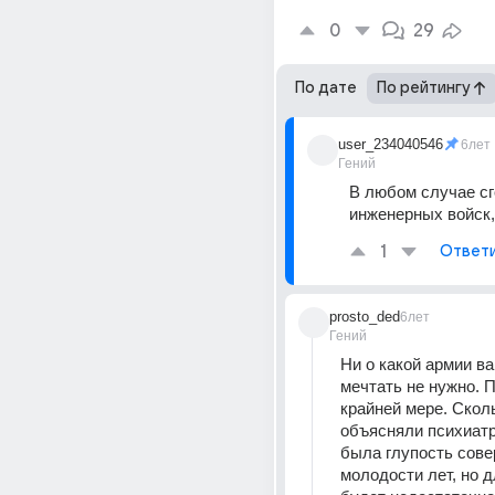
0
29
По дате
По рейтингу
user_234040546
6лет
Гений
В любом случае сг
инженерных войск,
1
Ответ
prosto_ded
6лет
Гений
Ни о какой армии ва
мечтать не нужно. П
крайней мере. Сколь
объясняли психиатру
была глупость сове
молодости лет, но дл