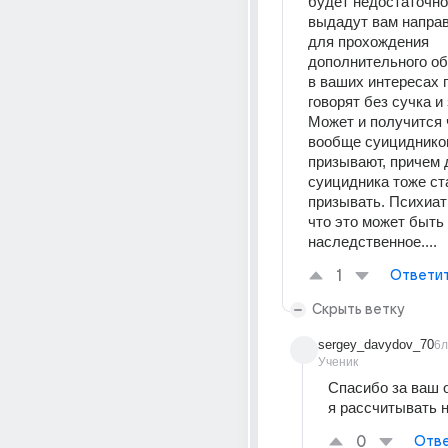
будет недостаточно
выдадут вам направ
для прохождения 
дополнительного об
в ваших интересах п
говорят без сучка и 
Может и получится ч
вообще суицидников
призывают, причем 
суицидника тоже ст
призывать. Психиат
что это может быть 
наследственное....
1
Ответи
Скрыть ветку
sergey_davydov_70
6л
Ученик
Спасибо за ваш о
я рассчитывать 
0
Отве