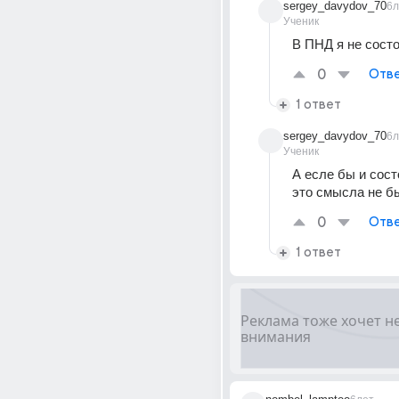
sergey_davydov_70
6л
Ученик
В ПНД я не сост
0
Отве
1 ответ
sergey_davydov_70
6л
Ученик
А есле бы и сост
это смысла не б
0
Отве
1 ответ