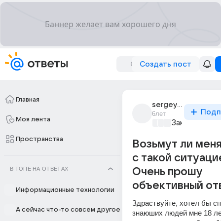
Создать пост
Главная
sergey_davydov_70
Подп
6лет
Моя лента
Закон и поря
Пространства
Возьмут ли мен
с такой ситуаци
В ТОПЕ НА ОТВЕТАХ
Очень прошу
объективный от
Информационные технологии
Здраствуйте, хотел бы сп
А сейчас что-то совсем другое
знаюших людей мне 18 лет