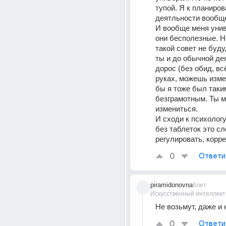
тупой. Я к планиров
деятльности вообще
И вообще меня унив
они бесполезные. Но
такой совет не буду,
ты и до обычной дея
дорос (без обид, всё
руках, можешь измен
бы я тоже был таким
безграмотным. Ты м
измениться. 
И сходи к психологу,
без таблеток это сл
регулировать, корре
0
Ответи
piramidonovna
6лет
Искусственный интеллект
Не возьмут, даже и 
0
Ответи