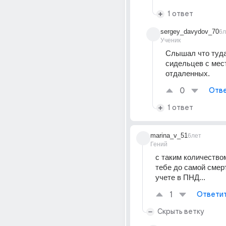
1 ответ
sergey_davydov_70
6л
Ученик
Слышал что туда
сидельцев с мест
отдаленных.
0
Отве
1 ответ
marina_v_51
6лет
Гений
с таким количество
тебе до самой смерт
учете в ПНД...
1
Ответи
Скрыть ветку