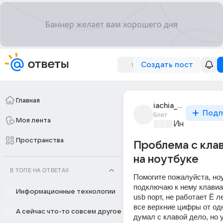
Создать пост
Главная
iachia_iachia_9
Подп
6лет
Моя лента
Информацио
Пространства
Проблема с кла
на ноутбуке
В ТОПЕ НА ОТВЕТАХ
Помогите пожалуйста, ноу
подключаю к нему клавиат
Информационные технологии
usb порт, не работает Ё ле
все верхние цифры от одн
А сейчас что-то совсем другое
думал с клавой дело, но у