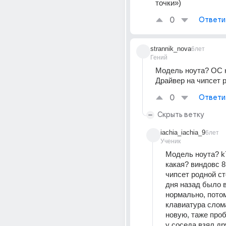
точки»)
0
Ответи
strannik_nova
6лет
Гений
Модель ноута? ОС к
Драйвер на чипсет 
0
Ответи
Скрыть ветку
iachia_iachia_9
6лет
Ученик
Модель ноута? k
какая? виндовс 8
чипсет родной сто
дня назад было в
нормально, потом
клавиатура слом
новую, таже проб
у соседа взял др