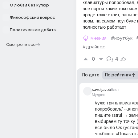
клавиатуры попробовал, в
О любви без купюр
все порты какие токо можн
вроде тоже стоит, раньше
Философский вопрос
норм, на самом ноутбуке 
полностью работает
Политические дебаты
мнения
#ноутбук
Смотреть все
#драйвер
0
4
По дате
По рейтингу
savoljavob
6лет
Мудрец
//уже три клавиатуры
попробовал// --.кно
пишите rstrui → жми
выбираем ту точку (
все было Ок (устано
чэкбоксе «Показать 