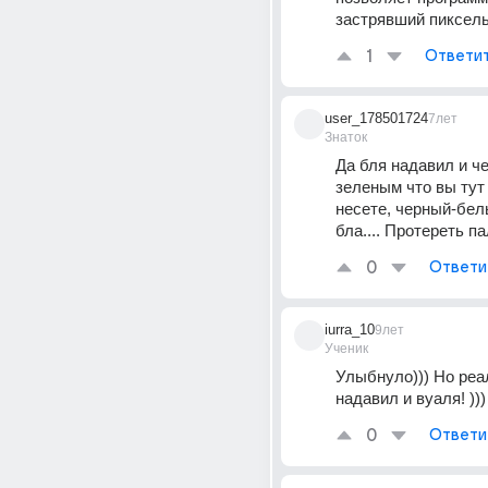
застрявший пиксель
1
Ответи
user_178501724
7лет
Знаток
Да бля надавил и че
зеленым что вы тут 
несете, черный-бел
бла.... Протереть п
0
Ответи
iurra_10
9лет
Ученик
Улыбнуло))) Но реал
надавил и вуаля! )))
0
Ответи