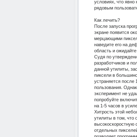
условиях, что явно 
рядовым пользоват
Как лечить?
После запуска прог
экране появится око
мерцающими пикселя
наведите его на деф
область и ожидайте
Судя по утверждени
разработчиков и по
данной утилиты, за
пиксели в большинс
устраняется после 1
пользования. Однак
эксперимент не удал
попробуйте включит
на 1-5 часов в уси
Хитрость этой небо
утилиты в том, что 
высокоскоростную с
отдельных пикселей,
позволяет программ