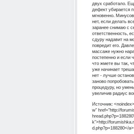
двух сработало. Еще
дефект убирается п
мгновенно. Минусов 
нет, если делать все
заранее снимаю с се
ответственность, есл
сдуру надавит на мо
повредит его. Давле
массаже нужно нара
постепенно и если ч
что жмете вы так, ч
уже начинает треша
нет - лучше останов
заново попробовать 
процедуру, но умен
увеличив радиус во
Источник:
<noindex>
w" href="http://forum
hread.php?p=188280"
k">http://forumishka
d.php?p=188280</a>