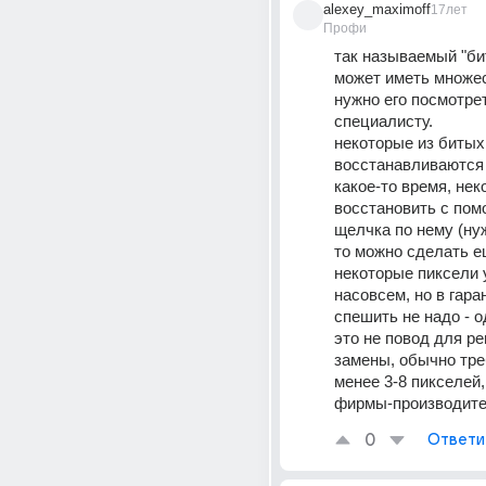
alexey_maximoff
17лет
Профи
так называемый "би
может иметь множес
нужно его посмотрет
специалисту.
некоторые из битых 
восстанавливаются 
какое-то время, нек
восстановить с пом
щелчка по нему (нуж
то можно сделать ещ
некоторые пиксели 
насовсем, но в гаран
спешить не надо - о
это не повод для ре
замены, обычно тре
менее 3-8 пикселей, 
фирмы-производите
0
Ответи