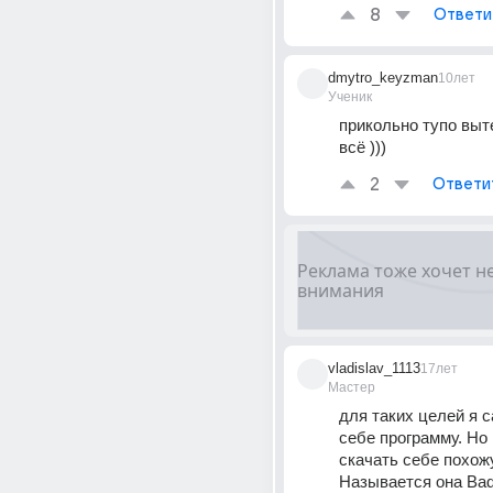
8
Ответи
dmytro_keyzman
10лет
Ученик
прикольно тупо выт
всё )))
2
Ответи
vladislav_1113
17лет
Мастер
для таких целей я с
себе программу. Но 
скачать себе похожу
Называется она Bad 