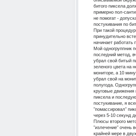
битого пиксела дол
примерно пол-санти
не помогат - допуск
постукивания по бит
При такой процедуре
принудительно встеа
начинает работать п
Мой одногруппник п
последний метод, вч
убрал свой битый п
зеленого цвета на н
мониторе, а 10 минут
убрал свой на мони
полугода. Одногруп
круговые движения в
пиксела и последую
постукивание, я все
"помассировал" пикс
через 5-10 секунд д
Плюсы второго метод
"излечение" очень ве
крайней мере в двух