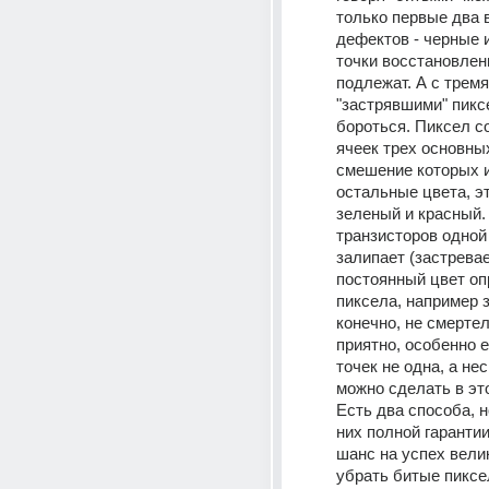
только первые два в
дефектов - черные и
точки восстановлен
подлежат. А с тремя 
"застрявшими" пикс
бороться. Пиксел со
ячеек трех основных
смешение которых и
остальные цвета, эт
зеленый и красный. 
транзисторов одной 
залипает (застревае
постоянный цвет оп
пиксела, например з
конечно, не смертель
приятно, особенно е
точек не одна, а нес
можно сделать в эт
Есть два способа, но
них полной гарантии 
шанс на успех велик.
убрать битые пикс