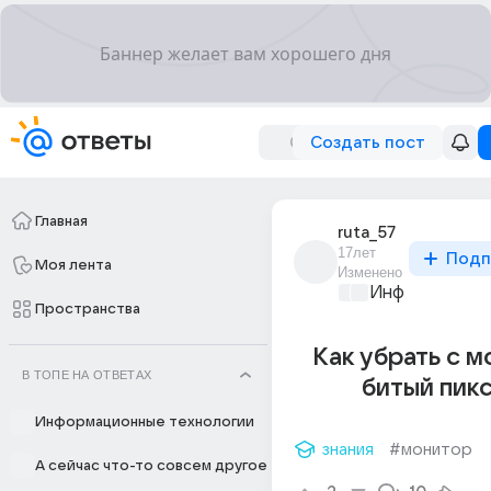
Создать пост
Главная
ruta_57
17лет
Подп
Моя лента
Изменено
Информационн
Пространства
Как убрать с 
В ТОПЕ НА ОТВЕТАХ
битый пик
Информационные технологии
знания
#монитор
А сейчас что-то совсем другое