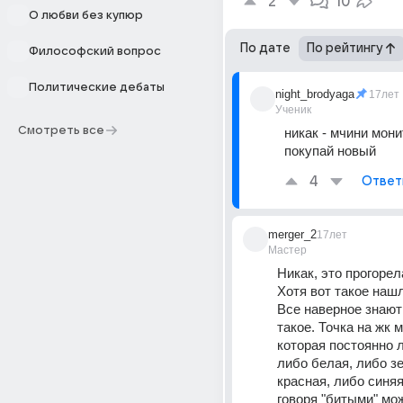
2
10
О любви без купюр
По дате
По рейтингу
Философский вопрос
Политические дебаты
night_brodyaga
17лет
Ученик
Смотреть все
никак - мчини мони
покупай новый
4
Ответ
merger_2
17лет
Мастер
Никак, это прогорел
Хотя вот такое наш
Все наверное знают 
такое. Точка на жк м
которая постоянно л
либо белая, либо зе
красная, либо синяя
говоря "битыми" мож