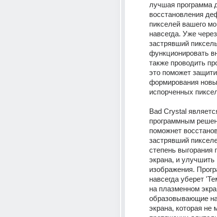
лучшая программа д
восстановления деф
пикселей вашего мо
навсегда. Уже через
застрявший пиксель
функционировать вн
также проводить про
это поможет защитит
формирования новы
испорченных пиксел
Bad Crystal являетс
программным решени
поможнет восстанов
застрявший пикселей
степень выгорания 
экрана, и улучшить 
изображения. Прогр
навсегда уберет 'Те
на плазменном экран
образовывающие на 
экрана, которая не 