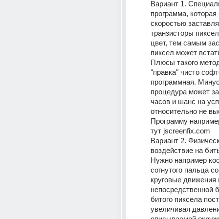
Вариант 1. Специал
программа, которая 
скоростью заставля
транзисторы пиксел
цвет, тем самым за
пиксел может встать
Плюсы такого метода
"правка" чисто софто
программная. Минусы
процедура может зан
часов и шанс на усп
относительно не выс
Программу например
тут jscreenfix.com
Вариант 2. Физическ
воздействие на биты
Нужно например кос
согнутого пальца со
круговые движения в
непосредственной б
битого пиксела пост
увеличивая давлени
описываемой окружн