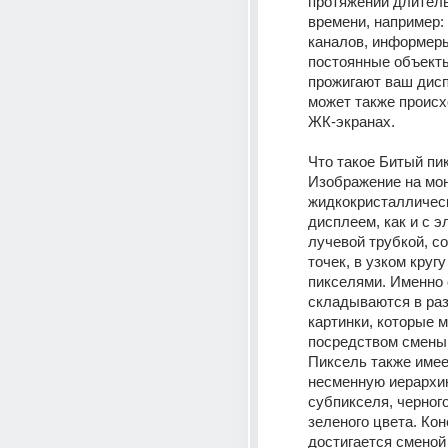
протяжении длитель
времени, например: 
каналов, информеры,
постоянные объекты
прожигают ваш дисп
может также происхо
ЖК-экранах. 
Что такое Битый пи
Изображение на мон
жидкокристаллическ
дисплеем, как и с э
лучевой трубкой, со
точек, в узком круг
пикселями. Именно 
складываются в раз
картинки, которые 
посредством смены 
Пиксель также имее
несменную иерархию
субпикселя, черного,
зеленого цвета. Кон
достигается сменой