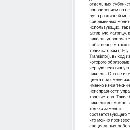
отдельных субпиксе
направлением на нег
луча различной мощ
современных монито
использующих, так 
активную матрицу, 
пиксель управляетс
собственным тонко
транзистором (TFT, T
Transistor), выход из
которого образовыва
черную неактивную 
пиксель. Она не изм
цвета при смене из
именно из-за технич
неисправности упра
транзистора. Такие 
пиксели возможно в
только заменой 
соответствующего т
что можно произвест
специальных лабор