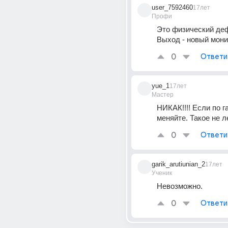
user_7592460
17лет
Профи
Это физический деф
Выход - новый мони
0
Ответи
yue_1
17лет
Мастер
НИКАК!!!! Если по г
меняйте. Такое не л
0
Ответи
garik_arutiunian_2
17лет
Ученик
Невозможно.
0
Ответи