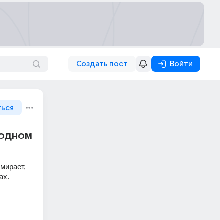
Создать пост
Войти
ться
 одном
мирает, 
х. 