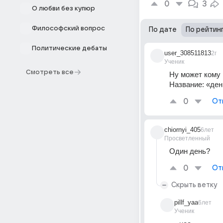
0
3
О любви без купюр
Философский вопрос
По дате
По рейтин
Политические дебаты
user_308511813
2г
Ученик
Смотреть все
Ну может кому 
Название: «ден
0
От
chiornyi_405
6лет
Просветленный
Один день?
0
От
Скрыть ветку
pillf_yaa
6лет
Ученик