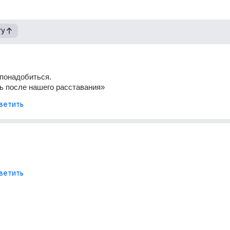
гу
понадобиться.
ь после нашего расставания»
ветить
ветить