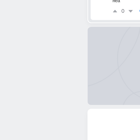
неа
0