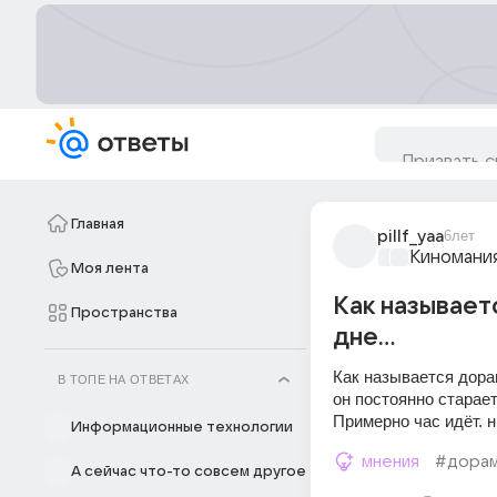
Главная
pillf_yaa
6лет
Киномани
Моя лента
Как называет
Пространства
дне...
Как называется дорам
В ТОПЕ НА ОТВЕТАХ
он постоянно старает
Примерно час идёт. н
Информационные технологии
мнения
#дора
А сейчас что-то совсем другое