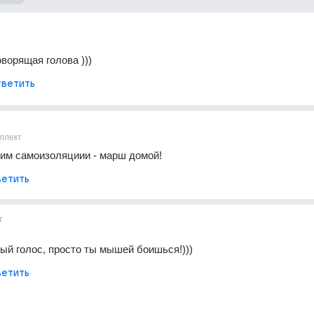
говорящая голова )))
ветить
ллект
им самоизоляциии - марш домой!
етить
т
ый голос, просто ты мышей боишься!)))
етить