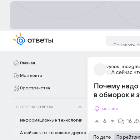
Главная
vynos_mozga
6
А сейчас ч
Моя лента
Почему надо 
Пространства
в обморок и з
В ТОПЕ НА ОТВЕТАХ
мнения
Информационные технологии
6
16
А сейчас что-то совсем другое
По дате
По рейтин