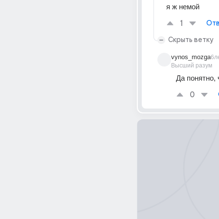
я ж немой
1
Отв
Скрыть ветку
vynos_mozga
6л
Высший разум
Да понятно, ч
0