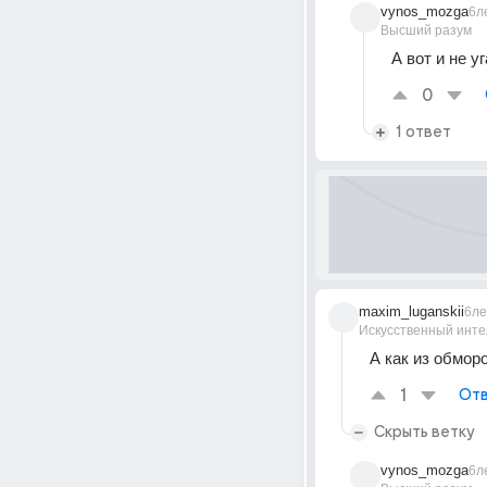
vynos_mozga
6л
Высший разум
А вот и не уга
0
1 ответ
maxim_luganskii
6ле
Искусственный инте
А как из обмор
1
Отв
Скрыть ветку
vynos_mozga
6л