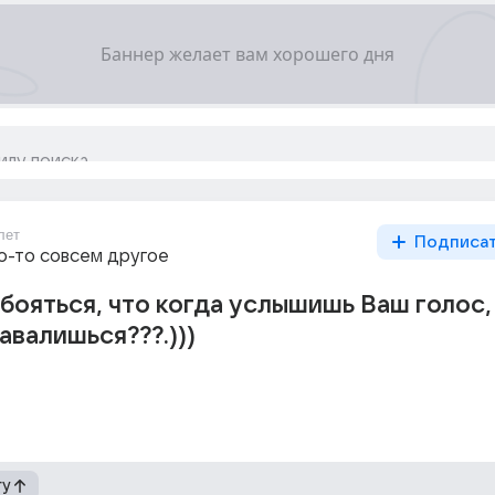
лет
Подписа
то-то совсем другое
бояться, что когда услышишь Ваш голос, 
авалишься???.)))
гу