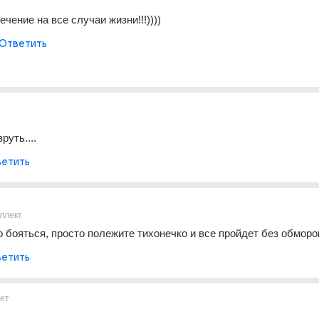
ечение на все случаи жизни!!!))))
Ответить
вруть....
етить
ллект
о бояться, просто полежите тихонечко и все пройдет без обморо
етить
ет