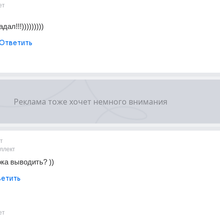
ет
дал!!!)))))))))
Ответить
т
ллект
ока выводить? ))
етить
ет