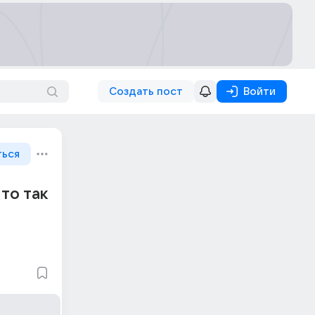
Создать пост
Войти
ться
то так