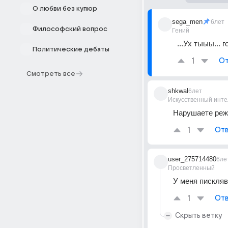
О любви без купюр
sega_men
6лет
Философский вопрос
Гений
...Ух тыыы... 
Политические дебаты
1
От
Смотреть все
shkwal
6лет
Искусственный инте
Нарушаете реж
1
Отв
user_275714480
6ле
Просветленный
У меня пискляв
1
Отв
Скрыть ветку