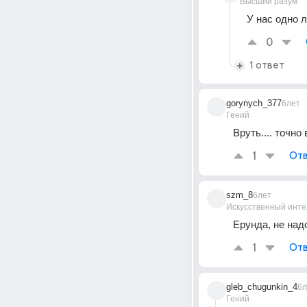
Высший разум
У нас одно л
0
1 ответ
gorynych_377
6лет
Гений
Вруть.... точно 
1
Отв
szm_8
6лет
Искусственный инте
Ерунда, не над
1
Отв
gleb_chugunkin_4
6л
Гений